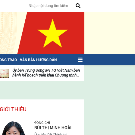
HONG TRÀO
VĂN BẢN HƯỚNG DẪN
Ủy ban Trung ương MTTQ Việt Nam ban
Toàn văn NGHỊ QU
hành Kế hoạch triển khai Chương trình...
toàn quốc Mặt trậ
oạt
Hoạt
ộng
động
ủa
của
ặt
mặt
rận
trận
GIỚI THIỆU
ĐỒNG CHÍ
BÙI THỊ MINH HOÀI
Ủy viên Bộ Chính trị,