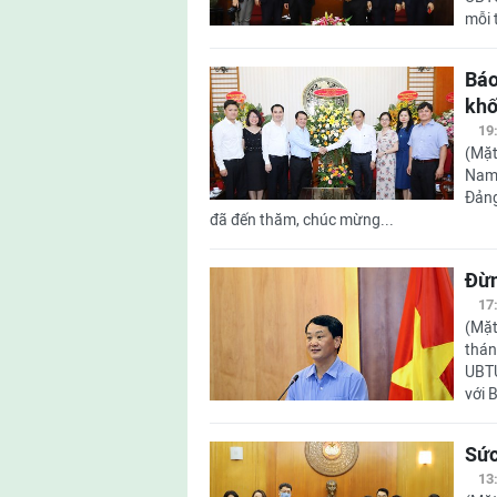
mỗi 
Báo
khố
19
(Mặt
Nam 
Đảng
đã đến thăm, chúc mừng...
Đừn
17
(Mặt
thán
UBTƯ
với 
Sức
13