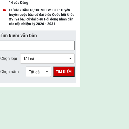
14 của Đảng
UBMTTQ Việt Nam tỉnh Điện Biên
HƯỚNG DẪN 13/HD-MTTW-BTT: Tuyên
truyền cuộc bầu cử đại biểu Quốc hội khóa
UBMTTQ Việt Nam tỉnh Sơn La
XVI và bầu cử đại biểu Hội đồng nhân dân
các cấp nhiệm kỳ 2026 - 2031
UBMTTQ Việt Nam tỉnh Thanh Hóa
Tìm kiếm văn bản
UBMTTQ Việt Nam tỉnh Nghệ An
UBMTTQ Việt Nam tỉnh Hà Tĩnh
UBMTTQ Việt Nam tỉnh Tuyên Quang
Chọn loại
UBMTTQ Việt Nam tỉnh Lào Cai
Chọn năm
TÌM KIẾM
UBMTTQ Việt Nam tỉnh Thái Nguyên
UBMTTQ Việt Nam tỉnh Phú Thọ
UBMTTQ Việt Nam tỉnh Bắc Ninh
UBMTTQ Việt Nam tỉnh Hưng Yên
UBMTTQ Việt Nam tỉnh Ninh Bình
UBMTTQ Việt Nam tỉnh Quảng Trị