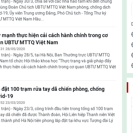
 trận) - Ngày 30/3, chia sẻ với các nhà hảo tâm khi đến chung
cùng Đoàn Chủ tịch UBTƯ MTTQ Việt Nam phòng, chống dịch
d-19, Ủy viên Trung ương Đảng, Phó Chủ tịch - Tổng Thư ký
 MTTQ Việt Nam Hầu...
 mạnh thực hiện cải cách hành chính trong cơ
an UBTƯ MTTQ Việt Nam
:31 28/05/2020
 trận) - Ngày 28/5, tại Hà Nội, Ban Thường trực UBTƯ MTTQ
 Nam tổ chức Hội thảo khoa học “Thực trạng và giải pháp đẩy
 thực hiện cải cách hành chính trong cơ quan UBTƯ MTTQ Việt
 đặt 100 trạm rửa tay dã chiến phòng, chống
id-19
:52 23/03/2020
 trận) - Ngày 23/3, công trình đầu tiên trong tổng số 100 trạm
tay dã chiến đã được Thành đoàn, Hội Liên hiệp Thanh niên Việt
thành phố Hà Nội tiên phong lắp đặt tại khu vực Tượng đài Lý