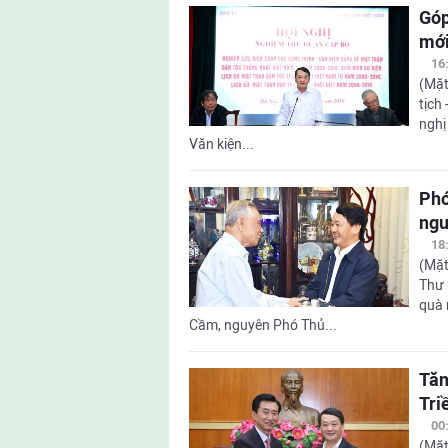
Góp
mớ
16
(Mặt
tịch
nghị
Văn kiện...
Phó
ngu
18
(Mặt
Thư 
quà 
Cầm, nguyên Phó Thủ...
Tăn
Tri
00
(Mặt