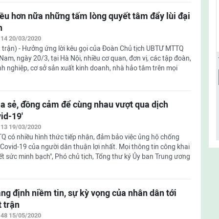
ều hơn nữa những tấm lòng quyết tâm đẩy lùi đại
h
:14 20/03/2020
 trận) - Hưởng ứng lời kêu gọi của Đoàn Chủ tịch UBTƯ MTTQ
 Nam, ngày 20/3, tại Hà Nội, nhiều cơ quan, đơn vị, các tập đoàn,
h nghiệp, cơ sở sản xuất kinh doanh, nhà hảo tâm trên mọi
ia sẻ, đồng cảm để cùng nhau vượt qua dịch
id-19'
:13 19/03/2020
Q có nhiều hình thức tiếp nhận, đảm bảo việc ủng hộ chống
 Covid-19 của người dân thuận lợi nhất. Mọi thông tin công khai
ết sức minh bạch", Phó chủ tịch, Tổng thư ký Ủy ban Trung ương
ng định niềm tin, sự kỳ vọng của nhân dân tới
 trận
:48 15/05/2020