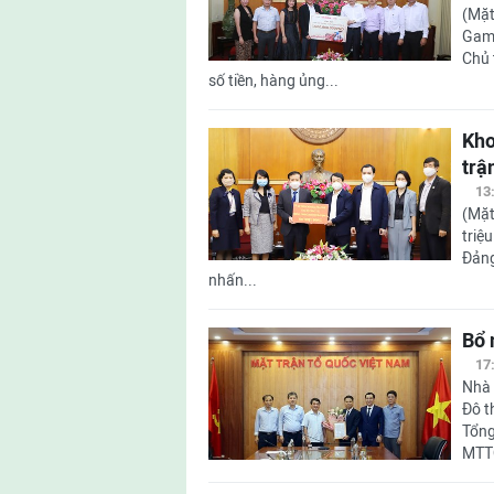
(Mặt
Gamu
Chủ 
số tiền, hàng ủng...
Kho
trậ
13
(Mặt
triệ
Đảng
nhấn...
Bổ 
17
Nhà 
Đô t
Tổng
MTT