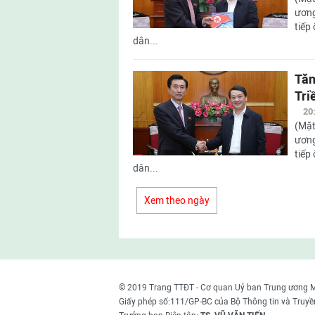
ương
tiếp
dân...
Tăn
Tri
20
(Mặt
ương
tiếp
dân...
Xem theo ngày
© 2019 Trang TTĐT - Cơ quan Uỷ ban Trung ương 
Giấy phép số:111/GP-BC của Bộ Thông tin và Truyề