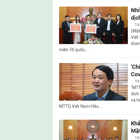
Nhi
dịc
14
(Mặt
Việt
doan
miền Tổ quốc,...
'Ch
Cov
10
"MTT
dịch
và h
MTTQ Việt Nam Hầu...
Khẳ
Mặt
15