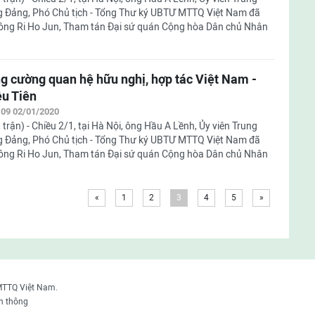
 Đảng, Phó Chủ tịch - Tổng Thư ký UBTƯ MTTQ Việt Nam đã
 ông Ri Ho Jun, Tham tán Đại sứ quán Cộng hòa Dân chủ Nhân
g cường quan hệ hữu nghị, hợp tác Việt Nam -
ều Tiên
:09 02/01/2020
 trận) - Chiều 2/1, tại Hà Nội, ông Hầu A Lềnh, Ủy viên Trung
 Đảng, Phó Chủ tịch - Tổng Thư ký UBTƯ MTTQ Việt Nam đã
 ông Ri Ho Jun, Tham tán Đại sứ quán Cộng hòa Dân chủ Nhân
«
1
2
3
4
5
»
MTTQ Việt Nam.
n thông