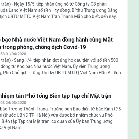
 trận) - Ngày 15/5, tiếp nhận ủng hộ từ Công ty Cổ phần
da Land Việt Nam số tiền 1 tỷ đồng, Bí thư Trung ương Đảng,
tịch UBTƯ MTTQ Việt Nam Trần Thanh Mẫn cho biết, đến nay,
 bạc Nhà nước Việt Nam đồng hành cùng Mặt
n trong phòng, chống dịch Covid-19
:58 01/04/2020
 trận) - Sáng 1/4, tiếp nhận đợt ủng hộ đầu tiên với số tiền 500
u đồng từ Kho bạc Nhà nước Việt Nam, Ủy viên Trung ương
, Phó Chủ tịch - Tổng Thư ký UBTƯ MTTQ Việt Nam Hầu A Lềnh
nhiệm tân Phó Tổng Biên tập Tạp chí Mặt trận
:03 24/03/2020
báo Trương Thành Trung, Trưởng ban Báo điện tử báo Kinh tế &
hị (thuộc UBND TP Hà Nội) vừa được bổ nhiệm chức vụ Phó
 Biên tập Tạp chí Mặt trận, cơ quan của Ủy ban Trung ương
Q Việt Nam.