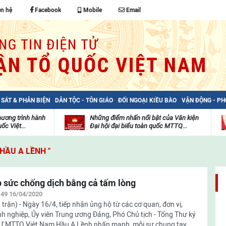
ên hệ
Facebook
Mobile
Email
 SÁT & PHẢN BIỆN
DÂN TỘC - TÔN GIÁO
ĐỐI NGOẠI KIỀU BÀO
VẬN ĐỘNG - P
hương trình hành
Những điểm nhấn nổi bật của Văn kiện
ốc Việt...
Đại hội đại biểu toàn quốc MTTQ...
Thư
H
viện
đ
 HẦU A LỀNH "
video
c
m
t
 sức chống dịch bằng cả tấm lòng
:49 16/04/2020
 trận) - Ngày 16/4, tiếp nhận ủng hộ từ các cơ quan, đơn vị,
h nghiệp, Ủy viên Trung ương Đảng, Phó Chủ tịch - Tổng Thư ký
 MTTQ Việt Nam Hầu A Lềnh nhấn mạnh, mỗi sự chung tay,