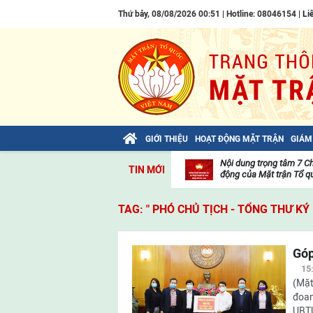
Thứ bảy, 08/08/2026 00:51 | Hotline: 08046154 |
Li
GIỚI THIỆU
HOẠT ĐỘNG MẶT TRẬN
GIÁM
Bài viết của Tổng Bí thư Tô Lâm: TIẾN
Nội dung trọng tâm 7 C
TIN MỚI
LÊN! TOÀN THẮNG ẮT VỀ TA!
động của Mặt trận Tổ qu
Thư
viện
TAG: " PHÓ CHỦ TỊCH - TỔNG THƯ KÝ
video
Góp
15
(Mặt
đoan
UBTƯ