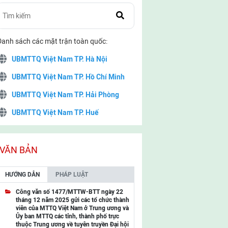
Danh sách các mặt trận toàn quốc:
UBMTTQ Việt Nam TP. Hà Nội
UBMTTQ Việt Nam TP. Hồ Chí Minh
UBMTTQ Việt Nam TP. Hải Phòng
UBMTTQ Việt Nam TP. Huế
UBMTTQ Việt Nam TP. Đà Nẵng
UBMTTQ Việt Nam TP. Cần Thơ
VĂN BẢN
UBMTTQ Việt Nam tỉnh Quảng Ninh
HƯỚNG DẪN
PHÁP LUẬT
UBMTTQ Việt Nam tỉnh Cao Bằng
Công văn số 1477/MTTW-BTT ngày 22
tháng 12 năm 2025 gửi các tổ chức thành
UBMTTQ Việt Nam tỉnh Lạng Sơn
viên của MTTQ Việt Nam ở Trung ương và
Ủy ban MTTQ các tỉnh, thành phố trực
UBMTTQ Việt Nam tỉnh Lai Châu
thuộc Trung ương về tuyên truyền Đại hội