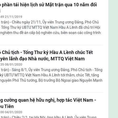
 phần tái hiện lịch sử Mặt trận qua 10 năm đổi
i
:49 21/11/2019
 trận) - Chiều ngày 21/11, Ủy viên Trung ương Đảng, Phó Chủ
 - Tổng Thư ký UBTƯ MTTQ Việt Nam Hầu A Lềnh đã chủ trì Hội
 nghiệm thu đề án cấp bộ nghiên cứu, biên soạn các công trình:
 Chủ tịch - Tổng Thư ký Hầu A Lềnh chúc Tết
yên lãnh đạo Nhà nước, MTTQ Việt Nam
:35 08/01/2020
 trận) - Sáng 8/1, Ủy viên Trung ương Đảng, Phó Chủ tịch - Tổng
ký UBTƯ MTTQ Việt Nam Hầu A Lềnh tới thăm, chúc Tết, tặng
nguyên Phó Thủ tướng, Bộ trưởng Bộ Ngoại giao Nguyễn Mạnh
g cường quan hệ hữu nghị, hợp tác Việt Nam -
ều Tiên
:00 04/01/2020
 trận) - Chiều 2/1, tại Hà Nội, ông Hầu A Lềnh, Ủy viên Trung