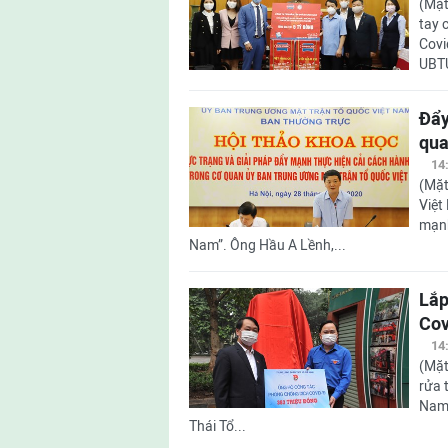
(Mặt
tay 
Covi
UBTƯ
Đẩy
qu
14
(Mặt
Việt
mạnh
Nam”. Ông Hầu A Lềnh,...
Lắp
Cov
14
(Mặt
rửa 
Nam 
Thái Tổ...