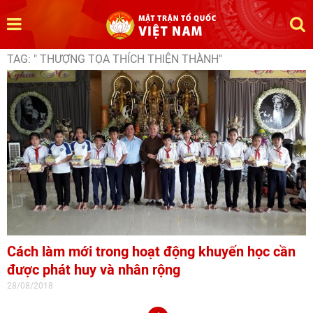
TAG: " THƯỢNG TỌA THÍCH THIỆN THÀNH"
Cách làm mới trong hoạt động khuyến học cần
được phát huy và nhân rộng
28/08/2018