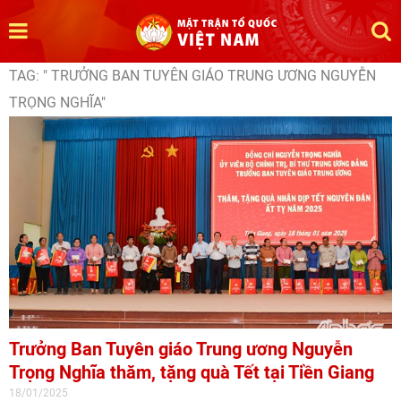
TAG: " TRƯỞNG BAN TUYÊN GIÁO TRUNG ƯƠNG NGUYỄN
TRỌNG NGHĨA"
Trưởng Ban Tuyên giáo Trung ương Nguyễn
Trọng Nghĩa thăm, tặng quà Tết tại Tiền Giang
18/01/2025