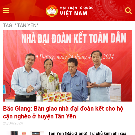
TAG: " TÂN YÊN"
Bắc Giang: Bàn giao nhà đại đoàn kết cho hộ
cận nghèo ở huyện Tân Yên
25/04/2024
Tân Yên (Bắc Giang): Tự chủ kinh phí xóa