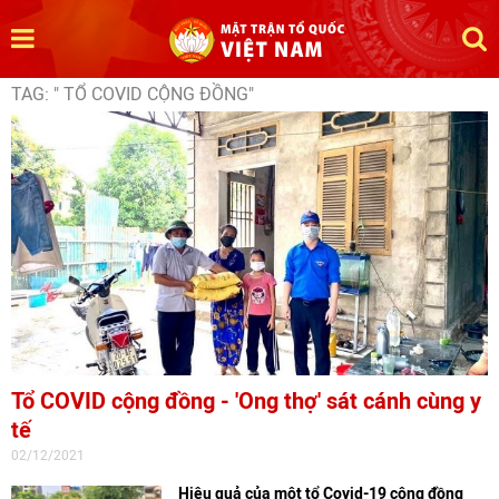
TAG: " TỔ COVID CỘNG ĐỒNG"
Tổ COVID cộng đồng - 'Ong thợ' sát cánh cùng y
tế
02/12/2021
Hiệu quả của một tổ Covid-19 cộng đồng