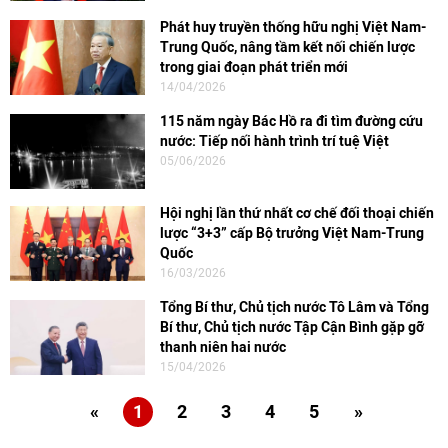
Phát huy truyền thống hữu nghị Việt Nam-
Trung Quốc, nâng tầm kết nối chiến lược
trong giai đoạn phát triển mới
14/04/2026
115 năm ngày Bác Hồ ra đi tìm đường cứu
nước: Tiếp nối hành trình trí tuệ Việt
05/06/2026
Hội nghị lần thứ nhất cơ chế đối thoại chiến
lược “3+3” cấp Bộ trưởng Việt Nam-Trung
Quốc
16/03/2026
Tổng Bí thư, Chủ tịch nước Tô Lâm và Tổng
Bí thư, Chủ tịch nước Tập Cận Bình gặp gỡ
thanh niên hai nước
15/04/2026
«
1
2
3
4
5
»