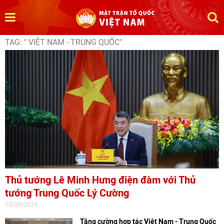
TAG: " VIỆT NAM - TRUNG QUỐC"
Thủ tướng Lê Minh Hưng điện đàm với Thủ
tướng Trung Quốc Lý Cường
15/06/2026
Tăng cường hợp tác Việt Nam - Trung Quốc