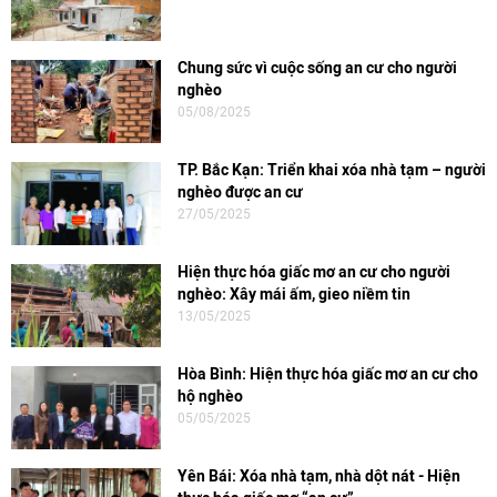
Chung sức vì cuộc sống an cư cho người
nghèo
05/08/2025
TP. Bắc Kạn: Triển khai xóa nhà tạm – người
nghèo được an cư
27/05/2025
Hiện thực hóa giấc mơ an cư cho người
nghèo: Xây mái ấm, gieo niềm tin
13/05/2025
Hòa Bình: Hiện thực hóa giấc mơ an cư cho
hộ nghèo
05/05/2025
Yên Bái: Xóa nhà tạm, nhà dột nát - Hiện