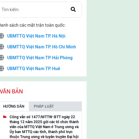
Danh sách các mặt trận toàn quốc:
UBMTTQ Việt Nam TP. Hà Nội
UBMTTQ Việt Nam TP. Hồ Chí Minh
UBMTTQ Việt Nam TP. Hải Phòng
UBMTTQ Việt Nam TP. Huế
UBMTTQ Việt Nam TP. Đà Nẵng
UBMTTQ Việt Nam TP. Cần Thơ
VĂN BẢN
UBMTTQ Việt Nam tỉnh Quảng Ninh
HƯỚNG DẪN
PHÁP LUẬT
UBMTTQ Việt Nam tỉnh Cao Bằng
Công văn số 1477/MTTW-BTT ngày 22
tháng 12 năm 2025 gửi các tổ chức thành
UBMTTQ Việt Nam tỉnh Lạng Sơn
viên của MTTQ Việt Nam ở Trung ương và
Ủy ban MTTQ các tỉnh, thành phố trực
UBMTTQ Việt Nam tỉnh Lai Châu
thuộc Trung ương về tuyên truyền Đại hội