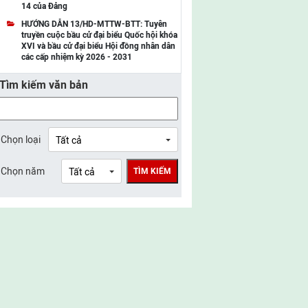
14 của Đảng
UBMTTQ Việt Nam tỉnh Điện Biên
HƯỚNG DẪN 13/HD-MTTW-BTT: Tuyên
truyền cuộc bầu cử đại biểu Quốc hội khóa
UBMTTQ Việt Nam tỉnh Sơn La
XVI và bầu cử đại biểu Hội đồng nhân dân
các cấp nhiệm kỳ 2026 - 2031
UBMTTQ Việt Nam tỉnh Thanh Hóa
Tìm kiếm văn bản
UBMTTQ Việt Nam tỉnh Nghệ An
UBMTTQ Việt Nam tỉnh Hà Tĩnh
UBMTTQ Việt Nam tỉnh Tuyên Quang
Chọn loại
UBMTTQ Việt Nam tỉnh Lào Cai
Chọn năm
TÌM KIẾM
UBMTTQ Việt Nam tỉnh Thái Nguyên
UBMTTQ Việt Nam tỉnh Phú Thọ
UBMTTQ Việt Nam tỉnh Bắc Ninh
UBMTTQ Việt Nam tỉnh Hưng Yên
UBMTTQ Việt Nam tỉnh Ninh Bình
UBMTTQ Việt Nam tỉnh Quảng Trị