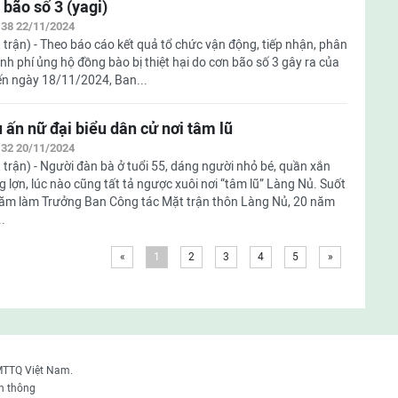
 bão số 3 (yagi)
:38 22/11/2024
 trận) - Theo báo cáo kết quả tổ chức vận động, tiếp nhận, phân
inh phí ủng hộ đồng bào bị thiệt hại do cơn bão số 3 gây ra của
ến ngày 18/11/2024, Ban...
 ấn nữ đại biểu dân cử nơi tâm lũ
:32 20/11/2024
 trận) - Người đàn bà ở tuổi 55, dáng người nhỏ bé, quần xắn
 lợn, lúc nào cũng tất tả ngược xuôi nơi “tâm lũ” Làng Nủ. Suốt
ăm làm Trưởng Ban Công tác Mặt trận thôn Làng Nủ, 20 năm
..
«
1
2
3
4
5
»
MTTQ Việt Nam.
n thông