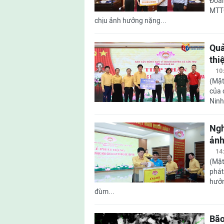
Đoàn
MTTQ
chịu ảnh hưởng nặng...
Quả
thi
10
(Mặt
của 
Ninh
Ngh
ảnh
14
(Mặt
phát
hưởn
đùm...
Bão