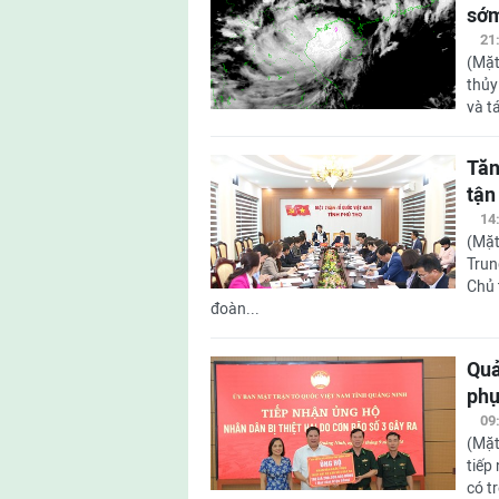
sớm
21
(Mặt
thủy
và t
Tăn
tận
14
(Mặt
Trun
Chủ 
đoàn...
Quả
phụ
09
(Mặt
tiếp
có t