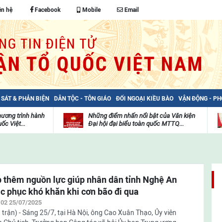
ên hệ
Facebook
Mobile
Email
 SÁT & PHẢN BIỆN
DÂN TỘC - TÔN GIÁO
ĐỐI NGOẠI KIỀU BÀO
VẬN ĐỘNG - P
hương trình hành
Những điểm nhấn nổi bật của Văn kiện
ốc Việt...
Đại hội đại biểu toàn quốc MTTQ...
Thư
H
viện
đ
video
c
m
t
 thêm nguồn lực giúp nhân dân tỉnh Nghệ An
c phục khó khăn khi cơn bão đi qua
:02 25/07/2025
 trận) - Sáng 25/7, tại Hà Nội, ông Cao Xuân Thạo, Ủy viên