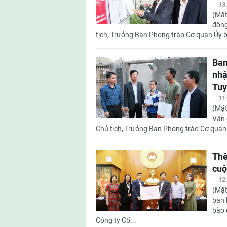
13
(Mặt
động
tịch, Trưởng Ban Phong trào Cơ quan Ủy
Ban
nhậ
Tuy
11
(Mặt
Vận 
Chủ tịch, Trưởng Ban Phong trào Cơ qua
Thê
cuộ
12
(Mặt
ban 
bào 
Công ty Cổ...