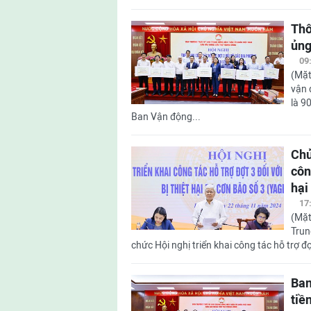
Thô
ủng
09
(Mặt
vận 
là 9
Ban Vận động...
Chủ
côn
hại
17
(Mặt
Trun
chức Hội nghị triển khai công tác hỗ trợ đợ
Ban
tiề