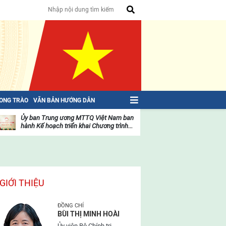
HONG TRÀO
VĂN BẢN HƯỚNG DẪN
Ủy ban Trung ương MTTQ Việt Nam ban
Toàn văn NGHỊ QU
hành Kế hoạch triển khai Chương trình...
toàn quốc Mặt trậ
oạt
Hoạt
ộng
động
ủa
của
ặt
mặt
rận
trận
GIỚI THIỆU
ĐỒNG CHÍ
BÙI THỊ MINH HOÀI
Ủy viên Bộ Chính trị,