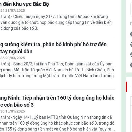
 đến khu vực Bắc Bộ
:54 21/07/2025
 trận) - Chiều muộn ngày 21/7, Trung tâm Dự báo khí tượng
 văn quốc gia tổ chức họp báo cung cấp thông tin về diễn biến
ác động của bão số 3.
g cường kiểm tra, phân bổ kinh phí hỗ trợ đến
 tay người dân
:35 20/03/2025
 trận) - Sáng 20/3, tại tỉnh Phú Thọ, Đoàn giám sát của Ủy ban
g ương Mặt trận Tổ quốc Việt Nam do bà Tô Thị Bích Châu, Phó
tịch Ủy ban Trung ương Mặt trận Tổ quốc Việt Nam làm Trưởng
ng Ninh: Tiếp nhận trên 160 tỷ đồng ủng hộ khắc
c cơn bão số 3
:30 15/01/2025
 trận) -Ngày 14/1, Uỷ ban MTTQ tỉnh Quảng Ninh thông tin đã
 nhận trên 160 tỷ đồng ủng hộ khắc phục cơn bão số 3, trong đó
rên 155 tỷ đồng bằng tiền mặt và ủng hộ bằng hiện vật (quy ra...