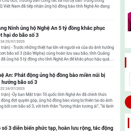
 Chủ tịch, Trưởng ban Công tác xã hội Ủy ban Trung ương
 Việt Nam đã tiếp nhận ủng hộ đồng bào tỉnh Nghệ An đang
ng Ninh ủng hộ Nghệ An 5 tỷ đồng khắc phục
ệt hại do bão số 3
:34 25/07/2025
 trận) - Trước những thiệt hại lớn về người và của do ảnh hưởng
cơn bão số 3 (bão Wipha) cùng hoàn lưu sau bão, tỉnh Quảng
 đã ủng hộ 5 tỷ đồng cho tỉnh Nghệ An để khắc phục hậu quả....
ệ An: Phát động ủng hộ đồng bào miền núi bị
 hưởng bão số 3
:22 24/07/2025
 trận) -Ủy ban Mặt trận Tổ quốc tỉnh Nghệ An đã chính thức
 động đợt quyên góp, ủng hộ đồng bào vùng bị thiên tai do ảnh
g bởi cơn bão số 3, với tinh thần “tương thân tương ái”, “lá lành
 số 3 diễn biến phức tạp, hoàn lưu rộng, tác động