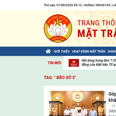
Thứ sáu, 07/08/2026 04:12 | Hotline: 08046154 |
Li
GIỚI THIỆU
HOẠT ĐỘNG MẶT TRẬN
GIÁM
Bài viết của Tổng Bí thư Tô Lâm: TIẾN
Nội dung trọng tâm 7 C
TIN MỚI
LÊN! TOÀN THẮNG ẮT VỀ TA!
động của Mặt trận Tổ qu
Thư
viện
TAG: " BÃO SỐ 3"
video
Góp
khắ
11
(Mặt