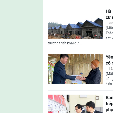
Hà 
cư 
08
(Mặt
Thàn
sạt 
trương triển khai dự...
Yên
có 
15
(Mặt
sống
kiến
Ban
tiế
phụ