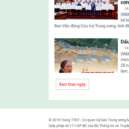
cơn
14
(Mặt
bổ k
Ban Vận động Cứu trợ Trung ương, tính đ
Dấu
14
(Mặt
móng
20 n
làm.
Xem theo ngày
© 2019 Trang TTĐT - Cơ quan Uỷ ban Trung ương 
Giấy phép số:111/GP-BC của Bộ Thông tin và Truyề