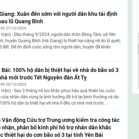
Giang: Xuân đến sớm với người dân khu tái định
sau lũ Quang Bình
:56 27/12/2024
 trận) - Đầu tháng 9/2024, người dân thôn Đồng Tâm, xã Yên
h, huyện Quang Bình (Hà Giang) bị thiệt hại nặng nề do lũ quét,
lở đất. Để ổn định cuộc sống cho người dân, huyện đã khẩn
 Bái: 100% hộ dân bị thiệt hại về nhà do bão số 3
nhà mới trước Tết Nguyên đán Ất Tỵ
:09 25/12/2024
 trận) - Sau 3 tháng nỗ lực khắc phục hậu quả thiên tai, cuộc
 của nhân dân vùng bị ảnh hưởng đã trở lại bình thường và dự
 100% hộ dân bị thiệt hại về nhà ở đều có nhà mới trước...
 Vận động Cứu trợ Trung ương kiểm tra công tác
p nhận, phân bổ kinh phí hỗ trợ nhân dân khắc
c thiệt hại do cơn bão số 3 tại tỉnh Yên Bái