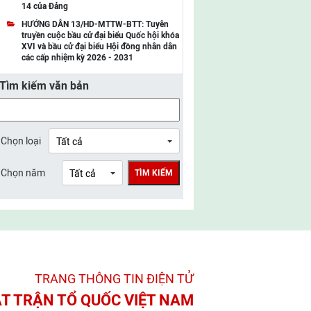
14 của Đảng
UBMTTQ Việt Nam tỉnh Điện Biên
HƯỚNG DẪN 13/HD-MTTW-BTT: Tuyên
truyền cuộc bầu cử đại biểu Quốc hội khóa
UBMTTQ Việt Nam tỉnh Sơn La
XVI và bầu cử đại biểu Hội đồng nhân dân
các cấp nhiệm kỳ 2026 - 2031
UBMTTQ Việt Nam tỉnh Thanh Hóa
Tìm kiếm văn bản
UBMTTQ Việt Nam tỉnh Nghệ An
UBMTTQ Việt Nam tỉnh Hà Tĩnh
UBMTTQ Việt Nam tỉnh Tuyên Quang
Chọn loại
UBMTTQ Việt Nam tỉnh Lào Cai
Chọn năm
TÌM KIẾM
UBMTTQ Việt Nam tỉnh Thái Nguyên
UBMTTQ Việt Nam tỉnh Phú Thọ
UBMTTQ Việt Nam tỉnh Bắc Ninh
UBMTTQ Việt Nam tỉnh Hưng Yên
TRANG THÔNG TIN ĐIỆN TỬ­
UBMTTQ Việt Nam tỉnh Ninh Bình
T TRẬN TỔ QUỐC VIỆT NAM
UBMTTQ Việt Nam tỉnh Quảng Trị