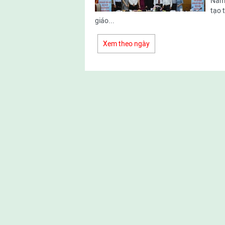
Nam 
tạo 
giáo...
Xem theo ngày