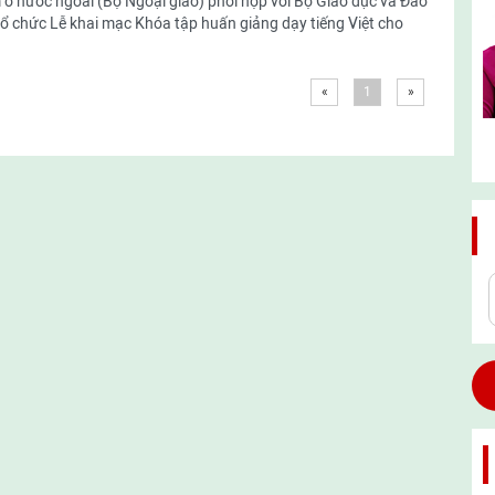
ở nước ngoài (Bộ Ngoại giao) phối hợp với Bộ Giáo dục và Đào
tổ chức Lễ khai mạc Khóa tập huấn giảng dạy tiếng Việt cho
«
1
»