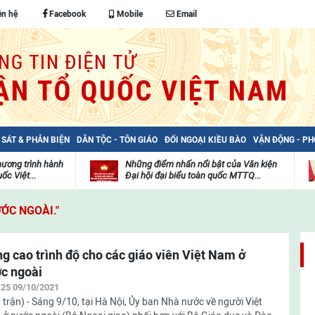
ên hệ
Facebook
Mobile
Email
 SÁT & PHẢN BIỆN
DÂN TỘC - TÔN GIÁO
ĐỐI NGOẠI KIỀU BÀO
VẬN ĐỘNG - P
hương trình hành
Những điểm nhấn nổi bật của Văn kiện
ốc Việt...
Đại hội đại biểu toàn quốc MTTQ...
Thư
H
viện
đ
ƯỚC NGOÀI."
video
c
m
t
g cao trình độ cho các giáo viên Việt Nam ở
c ngoài
:25 09/10/2021
 trận) - Sáng 9/10, tại Hà Nội, Ủy ban Nhà nước về người Việt