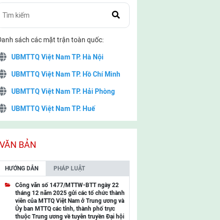
Danh sách các mặt trận toàn quốc:
UBMTTQ Việt Nam TP. Hà Nội
UBMTTQ Việt Nam TP. Hồ Chí Minh
UBMTTQ Việt Nam TP. Hải Phòng
UBMTTQ Việt Nam TP. Huế
UBMTTQ Việt Nam TP. Đà Nẵng
UBMTTQ Việt Nam TP. Cần Thơ
VĂN BẢN
UBMTTQ Việt Nam tỉnh Quảng Ninh
HƯỚNG DẪN
PHÁP LUẬT
UBMTTQ Việt Nam tỉnh Cao Bằng
Công văn số 1477/MTTW-BTT ngày 22
tháng 12 năm 2025 gửi các tổ chức thành
UBMTTQ Việt Nam tỉnh Lạng Sơn
viên của MTTQ Việt Nam ở Trung ương và
Ủy ban MTTQ các tỉnh, thành phố trực
UBMTTQ Việt Nam tỉnh Lai Châu
thuộc Trung ương về tuyên truyền Đại hội