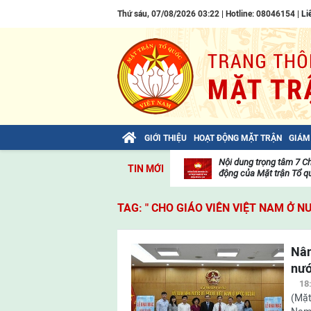
Thứ sáu, 07/08/2026 03:22 | Hotline: 08046154 |
Li
GIỚI THIỆU
HOẠT ĐỘNG MẶT TRẬN
GIÁM
Bài viết của Tổng Bí thư Tô Lâm: TIẾN
Nội dung trọng tâm 7 C
TIN MỚI
LÊN! TOÀN THẮNG ẮT VỀ TA!
động của Mặt trận Tổ qu
Thư
viện
TAG: " CHO GIÁO VIÊN VIỆT NAM Ở N
video
Nân
nướ
18
(Mặt