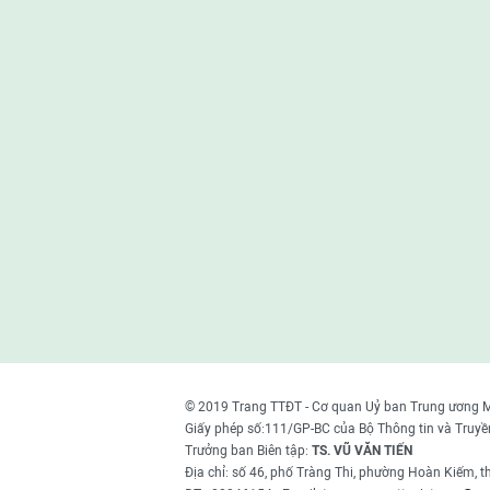
© 2019 Trang TTĐT - Cơ quan Uỷ ban Trung ương 
Giấy phép số:111/GP-BC của Bộ Thông tin và Truyề
Trưởng ban Biên tập:
TS. VŨ VĂN TIẾN
Địa chỉ: số 46, phố Tràng Thi, phường Hoàn Kiếm, 