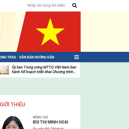
HONG TRÀO
VĂN BẢN HƯỚNG DẪN
Ủy ban Trung ương MTTQ Việt Nam ban
Toàn văn NGHỊ QU
hành Kế hoạch triển khai Chương trình...
toàn quốc Mặt trậ
oạt
Hoạt
ộng
động
ủa
của
ặt
mặt
rận
trận
GIỚI THIỆU
ĐỒNG CHÍ
BÙI THỊ MINH HOÀI
Ủy viên Bộ Chính trị,