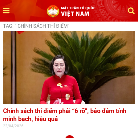
TAG: " CHÍNH SÁCH THÍ ĐIỂM"
Chính sách thí điểm phải “6 rõ”, bảo đảm tính
minh bạch, hiệu quả
22/04/2026