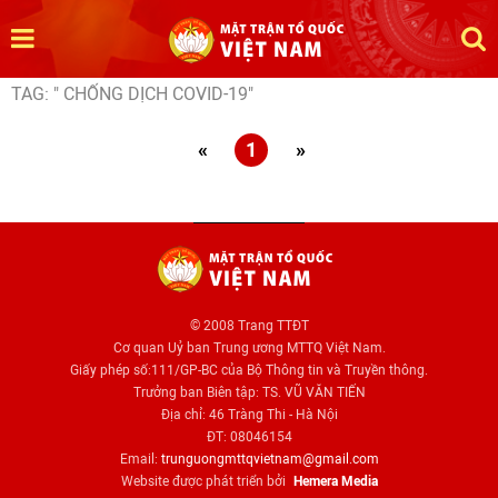
TAG: " CHỐNG DỊCH COVID-19"
«
1
»
© 2008 Trang TTĐT
Cơ quan Uỷ ban Trung ương MTTQ Việt Nam.
Giấy phép số:111/GP-BC của Bộ Thông tin và Truyền thông.
Trưởng ban Biên tập: TS. VŨ VĂN TIẾN
Địa chỉ: 46 Tràng Thi - Hà Nội
ĐT: 08046154
Email:
trunguongmttqvietnam@gmail.com
Website được phát triển bởi
Hemera Media