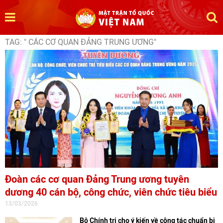
TAG: " CÁC CƠ QUAN ĐẢNG TRUNG ƯƠNG"
Đoàn các cơ quan Đảng Trung ương tuyên
dương 40 cán bộ, công chức, viên chức tiêu biểu
13/03/2026
Bộ Chính trị cho ý kiến về công tác chuẩn bị