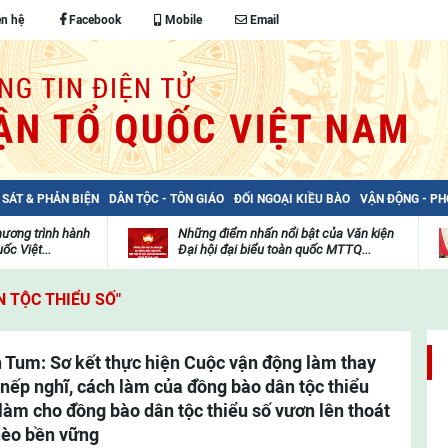
ên hệ
Facebook
Mobile
Email
 SÁT & PHẢN BIỆN
DÂN TỘC - TÔN GIÁO
ĐỐI NGOẠI KIỀU BÀO
VẬN ĐỘNG - P
hương trình hành
Những điểm nhấn nổi bật của Văn kiện
ốc Việt...
Đại hội đại biểu toàn quốc MTTQ...
Thư
H
viện
đ
 TỘC THIỂU SỐ"
video
c
m
t
 Tum: Sơ kết thực hiện Cuộc vận động làm thay
 nếp nghĩ, cách làm của đồng bào dân tộc thiểu
 làm cho đồng bào dân tộc thiểu số vươn lên thoát
èo bền vững