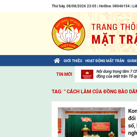
Thứ bảy, 08/08/2026 23:05 | Hotline: 08046154 |
Li
GIỚI THIỆU
HOẠT ĐỘNG MẶT TRẬN
GIÁM
Bài viết của Tổng Bí thư Tô Lâm: TIẾN
Nội dung trọng tâm 7 C
TIN MỚI
LÊN! TOÀN THẮNG ẮT VỀ TA!
động của Mặt trận Tổ qu
Thư
viện
TAG: " CÁCH LÀM CỦA ĐỒNG BÀO DÂN
video
Kon
đổi
số,
ngh