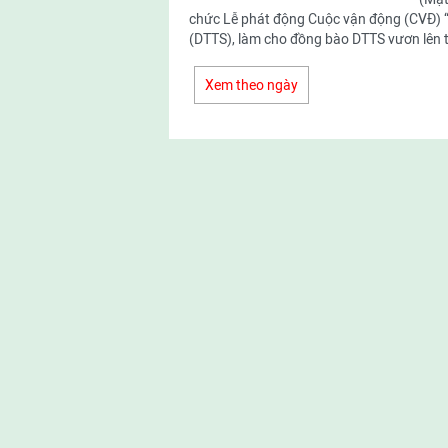
chức Lễ phát động Cuộc vận động (CVĐ) “
(DTTS), làm cho đồng bào DTTS vươn lên t
Xem theo ngày