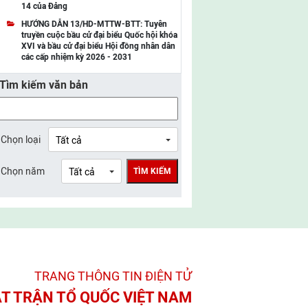
14 của Đảng
UBMTTQ Việt Nam tỉnh Điện Biên
HƯỚNG DẪN 13/HD-MTTW-BTT: Tuyên
truyền cuộc bầu cử đại biểu Quốc hội khóa
UBMTTQ Việt Nam tỉnh Sơn La
XVI và bầu cử đại biểu Hội đồng nhân dân
các cấp nhiệm kỳ 2026 - 2031
UBMTTQ Việt Nam tỉnh Thanh Hóa
Tìm kiếm văn bản
UBMTTQ Việt Nam tỉnh Nghệ An
UBMTTQ Việt Nam tỉnh Hà Tĩnh
UBMTTQ Việt Nam tỉnh Tuyên Quang
Chọn loại
UBMTTQ Việt Nam tỉnh Lào Cai
Chọn năm
TÌM KIẾM
UBMTTQ Việt Nam tỉnh Thái Nguyên
UBMTTQ Việt Nam tỉnh Phú Thọ
UBMTTQ Việt Nam tỉnh Bắc Ninh
UBMTTQ Việt Nam tỉnh Hưng Yên
TRANG THÔNG TIN ĐIỆN TỬ­
UBMTTQ Việt Nam tỉnh Ninh Bình
T TRẬN TỔ QUỐC VIỆT NAM
UBMTTQ Việt Nam tỉnh Quảng Trị