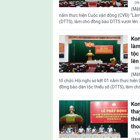
09
(Mặt
năm thực hiện Cuộc vận động (CVĐ) “Làm 
(DTTS), làm cho đồng bào DTTS vươn lên..
Kon
làm
tộc
lên
00
(Mặt
tổ chức Hội nghị sơ kết 01 năm thực hiện
đồng bào dân tộc thiểu số (DTTS), làm cho
Kon
tha
thi
tho
11
(Mặt