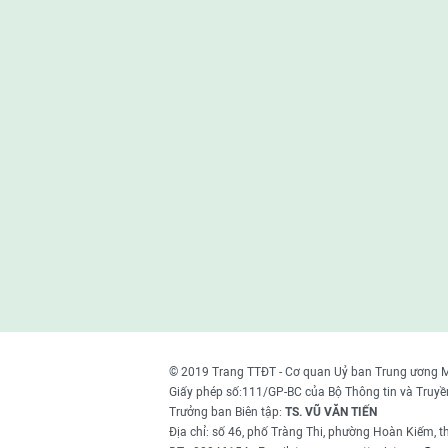
© 2019 Trang TTĐT - Cơ quan Uỷ ban Trung ương 
Giấy phép số:111/GP-BC của Bộ Thông tin và Truyề
Trưởng ban Biên tập:
TS. VŨ VĂN TIẾN
Địa chỉ: số 46, phố Tràng Thi, phường Hoàn Kiếm, 