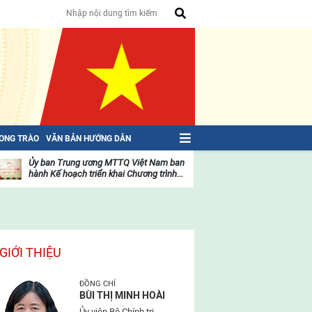
HONG TRÀO
VĂN BẢN HƯỚNG DẪN
Ủy ban Trung ương MTTQ Việt Nam ban
Toàn văn NGHỊ QU
hành Kế hoạch triển khai Chương trình...
toàn quốc Mặt trậ
oạt
Hoạt
ộng
động
ủa
của
ặt
mặt
rận
trận
GIỚI THIỆU
ĐỒNG CHÍ
BÙI THỊ MINH HOÀI
Ủy viên Bộ Chính trị,