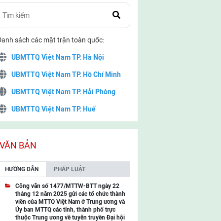
Danh sách các mặt trận toàn quốc:
UBMTTQ Việt Nam TP. Hà Nội
UBMTTQ Việt Nam TP. Hồ Chí Minh
UBMTTQ Việt Nam TP. Hải Phòng
UBMTTQ Việt Nam TP. Huế
UBMTTQ Việt Nam TP. Đà Nẵng
UBMTTQ Việt Nam TP. Cần Thơ
VĂN BẢN
UBMTTQ Việt Nam tỉnh Quảng Ninh
HƯỚNG DẪN
PHÁP LUẬT
UBMTTQ Việt Nam tỉnh Cao Bằng
Công văn số 1477/MTTW-BTT ngày 22
tháng 12 năm 2025 gửi các tổ chức thành
UBMTTQ Việt Nam tỉnh Lạng Sơn
viên của MTTQ Việt Nam ở Trung ương và
Ủy ban MTTQ các tỉnh, thành phố trực
UBMTTQ Việt Nam tỉnh Lai Châu
thuộc Trung ương về tuyên truyền Đại hội