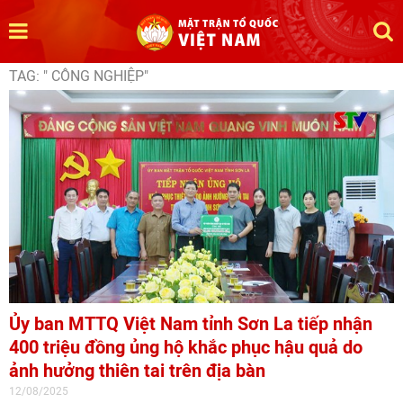
TAG: " CÔNG NGHIỆP"
Ủy ban MTTQ Việt Nam tỉnh Sơn La tiếp nhận
400 triệu đồng ủng hộ khắc phục hậu quả do
ảnh hưởng thiên tai trên địa bàn
12/08/2025