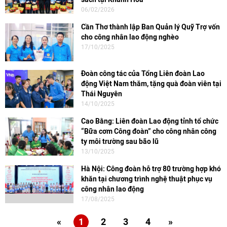
06/02/2026
Cần Thơ thành lập Ban Quản lý Quỹ Trợ vốn
cho công nhân lao động nghèo
17/10/2025
Đoàn công tác của Tổng Liên đoàn Lao
động Việt Nam thăm, tặng quà đoàn viên tại
Thái Nguyên
14/10/2025
Cao Bằng: Liên đoàn Lao động tỉnh tổ chức
“Bữa cơm Công đoàn” cho công nhân công
ty môi trường sau bão lũ
13/10/2025
Hà Nội: Công đoàn hỗ trợ 80 trường hợp khó
khăn tại chương trình nghệ thuật phục vụ
công nhân lao động
17/08/2025
«
1
2
3
4
»