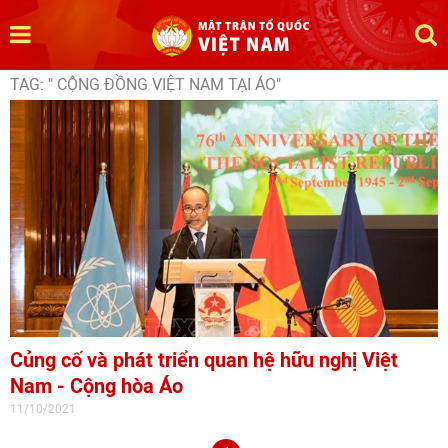
TAG: " CỘNG ĐỒNG VIỆT NAM TẠI ÁO"
Củng cố và phát triển quan hệ hữu nghị Việt
Nam - Cộng hòa Áo
11/10/2021