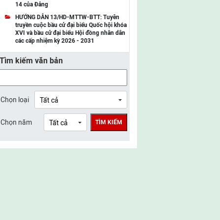
14 của Đảng
UBMTTQ Việt Nam tỉnh Điện Biên
HƯỚNG DẪN 13/HD-MTTW-BTT: Tuyên
truyền cuộc bầu cử đại biểu Quốc hội khóa
UBMTTQ Việt Nam tỉnh Sơn La
XVI và bầu cử đại biểu Hội đồng nhân dân
các cấp nhiệm kỳ 2026 - 2031
UBMTTQ Việt Nam tỉnh Thanh Hóa
Tìm kiếm văn bản
UBMTTQ Việt Nam tỉnh Nghệ An
UBMTTQ Việt Nam tỉnh Hà Tĩnh
UBMTTQ Việt Nam tỉnh Tuyên Quang
Chọn loại
UBMTTQ Việt Nam tỉnh Lào Cai
Chọn năm
TÌM KIẾM
UBMTTQ Việt Nam tỉnh Thái Nguyên
UBMTTQ Việt Nam tỉnh Phú Thọ
UBMTTQ Việt Nam tỉnh Bắc Ninh
UBMTTQ Việt Nam tỉnh Hưng Yên
UBMTTQ Việt Nam tỉnh Ninh Bình
UBMTTQ Việt Nam tỉnh Quảng Trị