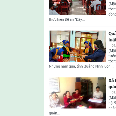
(Mặt
tộc 
đồng
thực hiện Đề án “Đẩy...
Quả
luậ
09
(Mặt
tướn
tộc 
Những năm qua, tỉnh Quảng Ninh luôn...
Xã 
giá
09
(Mặt
hộ, 
nhà 
quản...