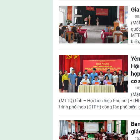
Gia
00
(Mặt
quốc
MTTQ
biến
Yên
Hội
hợp
cơ 
18
(Mặt
(MTTQ) tỉnh – Hội Liên hiệp Phụ nữ (HLHP
trình phối hợp (CTPH) công tác phổ biến, g
Ban
giá
15