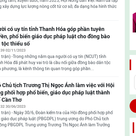
rọng tâm, xuyên suốt, năm 2025, Hội Nông dân Việt Nam đã tập
g xây dựng lực lượng nòng cốt từ cơ sở, đa dạng hóa hình thức
ời có uy tín tỉnh Thanh Hóa góp phần tuyên
yền, phổ biến giáo dục pháp luật cho đồng bào
 tộc thiểu số
:39 02/11/2023
 trận) -Trong những năm qua người có uy tín (NCUT) tỉnh
h Hóa đã phát huy vai trò là cầu nối giữa đồng bào dân tộc
ịa phương, là kênh thông tin quan trọng góp phần...
 Chủ tịch Trương Thị Ngọc Ánh làm việc với Hội
g phối hợp phổ biến, giáo dục pháp luật thành
 Cần Thơ
:32 30/06/2023
 trận) - Ngày 30/6, Đoàn kiểm tra của Hội đồng phối hợp phổ
, giáo dục pháp luật (PBGDPL) trung ương do Phó Chủ tịch
đồng PBGDPL Trung ương Trương Thị Ngọc Ánh làm Trưởng