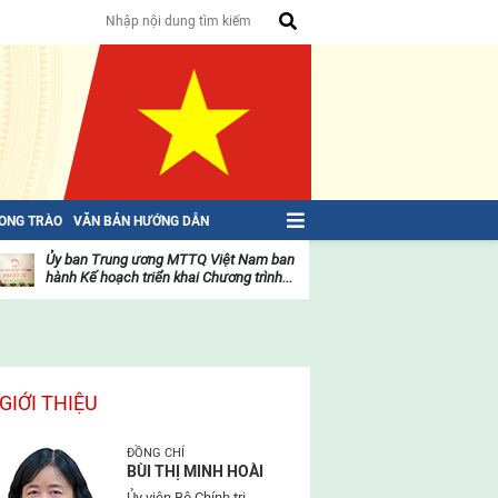
HONG TRÀO
VĂN BẢN HƯỚNG DẪN
Ủy ban Trung ương MTTQ Việt Nam ban
Toàn văn NGHỊ QU
hành Kế hoạch triển khai Chương trình...
toàn quốc Mặt trậ
oạt
Hoạt
ộng
động
ủa
của
ặt
mặt
rận
trận
GIỚI THIỆU
ĐỒNG CHÍ
BÙI THỊ MINH HOÀI
Ủy viên Bộ Chính trị,