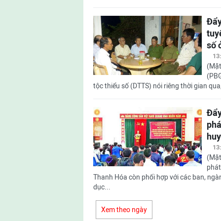
Đẩy
tuy
số 
13
(Mặt
(PBG
tộc thiểu số (DTTS) nói riêng thời gian qu
Đẩy
phá
huy
13
(Mặt
phát
Thanh Hóa còn phối hợp với các ban, ngàn
dục...
Xem theo ngày