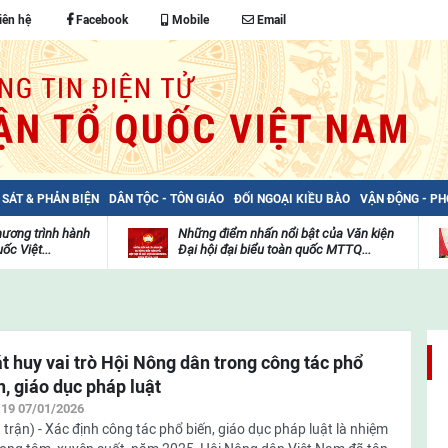
iên hệ
Facebook
Mobile
Email
 SÁT & PHẢN BIỆN
DÂN TỘC - TÔN GIÁO
ĐỐI NGOẠI KIỀU BÀO
VẬN ĐỘNG - P
hương trình hành
Những điểm nhấn nổi bật của Văn kiện
ốc Việt...
Đại hội đại biểu toàn quốc MTTQ...
Thư
H
viện
đ
video
c
m
t
t huy vai trò Hội Nông dân trong công tác phổ
n, giáo dục pháp luật
:19 07/01/2026
 trận) - Xác định công tác phổ biến, giáo dục pháp luật là nhiệm