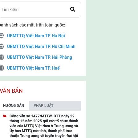
Danh sách các mặt trận toàn quốc:
UBMTTQ Việt Nam TP. Hà Nội
UBMTTQ Việt Nam TP. Hồ Chí Minh
UBMTTQ Việt Nam TP. Hải Phòng
UBMTTQ Việt Nam TP. Huế
UBMTTQ Việt Nam TP. Đà Nẵng
UBMTTQ Việt Nam TP. Cần Thơ
VĂN BẢN
UBMTTQ Việt Nam tỉnh Quảng Ninh
HƯỚNG DẪN
PHÁP LUẬT
UBMTTQ Việt Nam tỉnh Cao Bằng
Công văn số 1477/MTTW-BTT ngày 22
tháng 12 năm 2025 gửi các tổ chức thành
UBMTTQ Việt Nam tỉnh Lạng Sơn
viên của MTTQ Việt Nam ở Trung ương và
Ủy ban MTTQ các tỉnh, thành phố trực
UBMTTQ Việt Nam tỉnh Lai Châu
thuộc Trung ương về tuyên truyền Đại hội