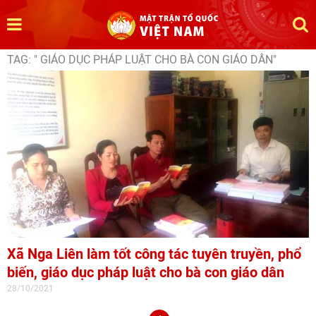
TAG: " GIÁO DỤC PHÁP LUẬT CHO BÀ CON GIÁO DÂN"
Xã Nga Liên làm tốt công tác tuyên truyền, phổ
biến, giáo dục pháp luật cho bà con giáo dân
28/10/2021