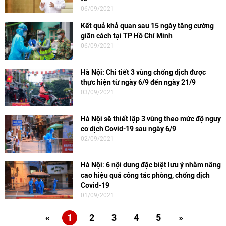
06/09/2021
Kết quả khả quan sau 15 ngày tăng cường
giãn cách tại TP Hồ Chí Minh
06/09/2021
Hà Nội: Chi tiết 3 vùng chống dịch được
thực hiện từ ngày 6/9 đến ngày 21/9
03/09/2021
Hà Nội sẽ thiết lập 3 vùng theo mức độ nguy
cơ dịch Covid-19 sau ngày 6/9
02/09/2021
Hà Nội: 6 nội dung đặc biệt lưu ý nhằm nâng
cao hiệu quả công tác phòng, chống dịch
Covid-19
01/09/2021
«
1
2
3
4
5
»