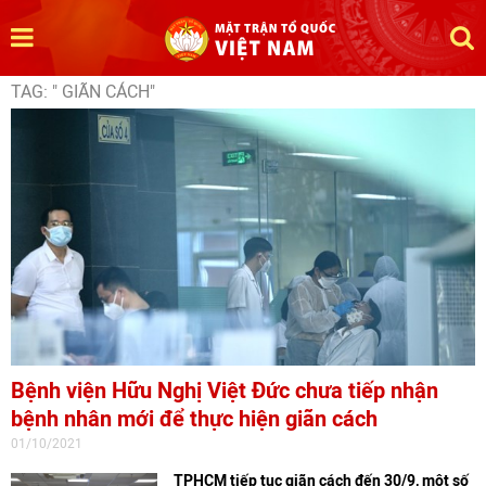
TAG: " GIÃN CÁCH"
Bệnh viện Hữu Nghị Việt Đức chưa tiếp nhận
bệnh nhân mới để thực hiện giãn cách
01/10/2021
TPHCM tiếp tục giãn cách đến 30/9, một số