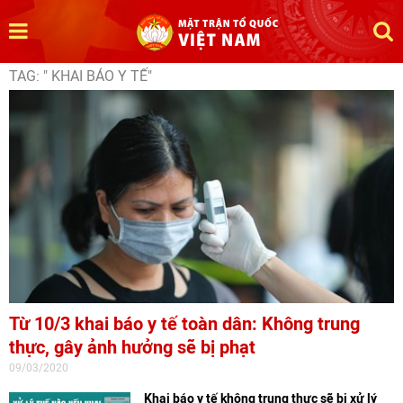
TAG: " KHAI BÁO Y TẾ"
Từ 10/3 khai báo y tế toàn dân: Không trung
thực, gây ảnh hưởng sẽ bị phạt
09/03/2020
Khai báo y tế không trung thực sẽ bị xử lý