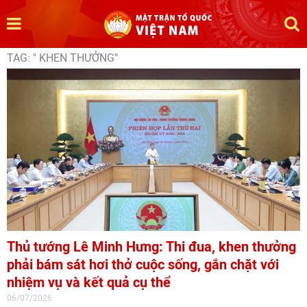
TAG: " KHEN THƯỞNG"
Thủ tướng Lê Minh Hưng: Thi đua, khen thưởng
phải bám sát hơi thở cuộc sống, gắn chặt với
nhiệm vụ và kết quả cụ thể
06/07/2026