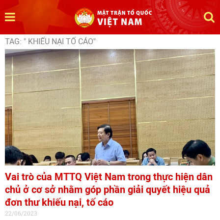
TAG: " KHIẾU NẠI TỐ CÁO"
Vai trò của MTTQ Việt Nam trong thực hiện dân
chủ ở cơ sở nhằm góp phần giải quyết hiệu quả
đơn thư khiếu nại, tố cáo
22/06/2023