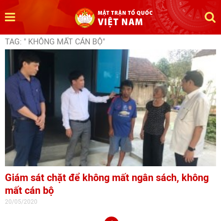
TAG: " KHÔNG MẤT CÁN BỘ"
Giám sát chặt để không mất ngân sách, không
mất cán bộ
20/05/2020