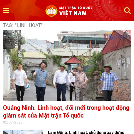
TAG: " LINH HOẠT"
Quảng Ninh: Linh hoạt, đổi mới trong hoạt động
giám sát của Mặt trận Tổ quốc
02/07/2026
Lâm Đồng: Linh hoạt, chủ động xây dựng