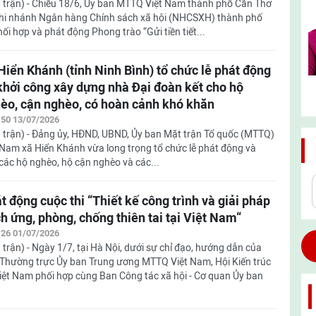
 trận) - Chiều 18/6, Ủy ban MTTQ Việt Nam thành phố Cần Thơ
Chi nhánh Ngân hàng Chính sách xã hội (NHCSXH) thành phố
́i hợp và phát động Phong trào “Gửi tiền tiết...
Hiển Khánh (tỉnh Ninh Bình) tổ chức lễ phát động
khởi công xây dựng nhà Đại đoàn kết cho hộ
èo, cận nghèo, có hoàn cảnh khó khăn
:50 13/07/2026
 trận) - Đảng ủy, HĐND, UBND, Ủy ban Mặt trận Tổ quốc (MTTQ)
 Nam xã Hiển Khánh vừa long trọng tổ chức lễ phát động và
các hộ nghèo, hộ cận nghèo và các...
t động cuộc thi “Thiết kế công trình và giải pháp
ch ứng, phòng, chống thiên tai tại Việt Nam“
:26 01/07/2026
 trận) - Ngày 1/7, tại Hà Nội, dưới sự chỉ đạo, hướng dẫn của
Thường trực Ủy ban Trung ương MTTQ Việt Nam, Hội Kiến trúc
iệt Nam phối hợp cùng Ban Công tác xã hội - Cơ quan Ủy ban