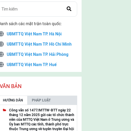
Danh sách các mặt trận toàn quốc:
UBMTTQ Việt Nam TP. Hà Nội
UBMTTQ Việt Nam TP. Hồ Chí Minh
UBMTTQ Việt Nam TP. Hải Phòng
UBMTTQ Việt Nam TP. Huế
UBMTTQ Việt Nam TP. Đà Nẵng
UBMTTQ Việt Nam TP. Cần Thơ
VĂN BẢN
UBMTTQ Việt Nam tỉnh Quảng Ninh
HƯỚNG DẪN
PHÁP LUẬT
UBMTTQ Việt Nam tỉnh Cao Bằng
Công văn số 1477/MTTW-BTT ngày 22
tháng 12 năm 2025 gửi các tổ chức thành
UBMTTQ Việt Nam tỉnh Lạng Sơn
viên của MTTQ Việt Nam ở Trung ương và
Ủy ban MTTQ các tỉnh, thành phố trực
UBMTTQ Việt Nam tỉnh Lai Châu
thuộc Trung ương về tuyên truyền Đại hội