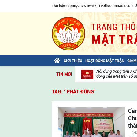
Thứ bảy, 08/08/2026 02:37 | Hotline: 08046154 |
Li
GIỚI THIỆU
HOẠT ĐỘNG MẶT TRẬN
GIÁM
Bài viết của Tổng Bí thư Tô Lâm: TIẾN
Nội dung trọng tâm 7 C
TIN MỚI
LÊN! TOÀN THẮNG ẮT VỀ TA!
động của Mặt trận Tổ qu
Thư
viện
TAG: " PHÁT ĐỘNG"
video
Cần
Chư
thà
14