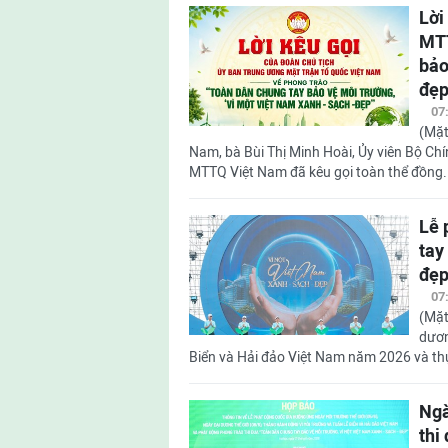
Lời
MTT
bảo
đẹp
07
(Mặt
Nam, bà Bùi Thị Minh Hoài, Ủy viên Bộ Chí
MTTQ Việt Nam đã kêu gọi toàn thể đồng.
Lễ 
tay
đẹ
07
(Mặt
dươn
Biển và Hải đảo Việt Nam năm 2026 và thực
Ngà
thi