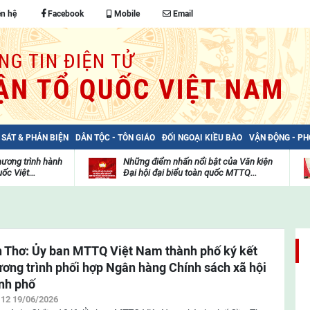
ên hệ
Facebook
Mobile
Email
 SÁT & PHẢN BIỆN
DÂN TỘC - TÔN GIÁO
ĐỐI NGOẠI KIỀU BÀO
VẬN ĐỘNG - P
hương trình hành
Những điểm nhấn nổi bật của Văn kiện
ốc Việt...
Đại hội đại biểu toàn quốc MTTQ...
Thư
H
viện
đ
video
c
m
t
 Thơ: Ủy ban MTTQ Việt Nam thành phố ký kết
ơng trình phối hợp Ngân hàng Chính sách xã hội
nh phố
:12 19/06/2026