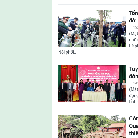
Tổn
đời
15
(Mặt
nhữn
Lễ p
Nội phối...
Tuy
độn
14
(Mặt
động
tỉnh
Côn
Qua
thi