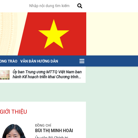
HONG TRÀO
VĂN BẢN HƯỚNG DẪN
Ủy ban Trung ương MTTQ Việt Nam ban
Toàn văn NGHỊ QU
hành Kế hoạch triển khai Chương trình...
toàn quốc Mặt trậ
oạt
Hoạt
ộng
động
ủa
của
ặt
mặt
rận
trận
GIỚI THIỆU
ĐỒNG CHÍ
BÙI THỊ MINH HOÀI
Ủy viên Bộ Chính trị,