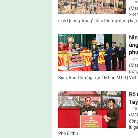
19
(Mặt
234/
dịch Quang Trung" thần tốc xây dựng lại, s
Nin
ủng
phụ
21
(Mặt
ương
Bình, Ban Thường trực Ủy ban MTTQ Việt 
Bộ 
Tây
10
(Mặt
động
lũ g
Phó Bí thư...