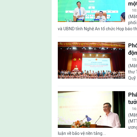
một
10
(Mặt
phối
và UBND tỉnh Nghệ An tổ chức Họp báo thô
Phó
độn
15
(Mặt
thư 
Quỹ 
Phá
tưở
16
(Mặt
(MTT
ương
luận về bảo vệ nền tảng...