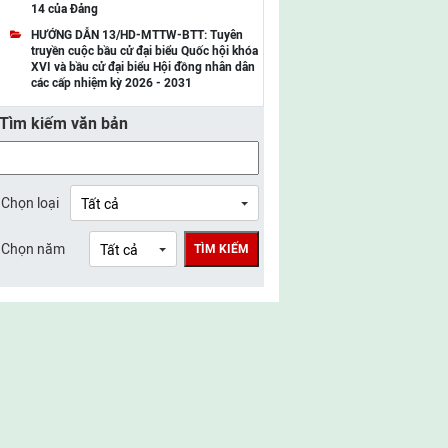
14 của Đảng
UBMTTQ Việt Nam tỉnh Điện Biên
HƯỚNG DẪN 13/HD-MTTW-BTT: Tuyên
truyền cuộc bầu cử đại biểu Quốc hội khóa
UBMTTQ Việt Nam tỉnh Sơn La
XVI và bầu cử đại biểu Hội đồng nhân dân
các cấp nhiệm kỳ 2026 - 2031
UBMTTQ Việt Nam tỉnh Thanh Hóa
Tìm kiếm văn bản
UBMTTQ Việt Nam tỉnh Nghệ An
UBMTTQ Việt Nam tỉnh Hà Tĩnh
UBMTTQ Việt Nam tỉnh Tuyên Quang
Chọn loại
UBMTTQ Việt Nam tỉnh Lào Cai
Chọn năm
TÌM KIẾM
UBMTTQ Việt Nam tỉnh Thái Nguyên
UBMTTQ Việt Nam tỉnh Phú Thọ
UBMTTQ Việt Nam tỉnh Bắc Ninh
UBMTTQ Việt Nam tỉnh Hưng Yên
UBMTTQ Việt Nam tỉnh Ninh Bình
UBMTTQ Việt Nam tỉnh Quảng Trị