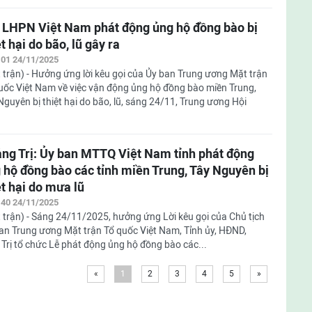
 LHPN Việt Nam phát động ủng hộ đồng bào bị
ệt hại do bão, lũ gây ra
:01 24/11/2025
 trận) - Hưởng ứng lời kêu gọi của Ủy ban Trung ương Mặt trận
uốc Việt Nam về việc vận động ủng hộ đồng bào miền Trung,
Nguyên bị thiệt hại do bão, lũ, sáng 24/11, Trung ương Hội
ng Trị: Ủy ban MTTQ Việt Nam tỉnh phát động
 hộ đồng bào các tỉnh miền Trung, Tây Nguyên bị
ệt hại do mưa lũ
:40 24/11/2025
 trận) - Sáng 24/11/2025, hưởng ứng Lời kêu gọi của Chủ tịch
an Trung ương Mặt trận Tổ quốc Việt Nam, Tỉnh ủy, HĐND,
rị tổ chức Lễ phát động ủng hộ đồng bào các...
«
1
2
3
4
5
»