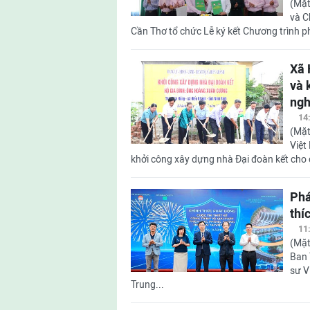
(Mặt
và 
Cần Thơ tổ chức Lễ ký kết Chương trình phô
Xã 
và 
ngh
14
(Mặt
Việt
khởi công xây dựng nhà Đại đoàn kết cho 
Phá
thí
11
(Mặt
Ban 
sư V
Trung...