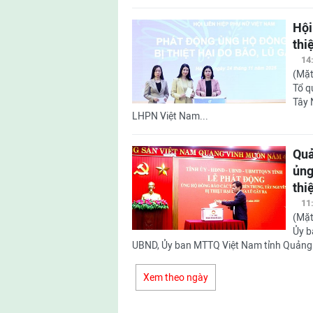
Hội
thi
14
(Mặt
Tổ q
Tây 
LHPN Việt Nam...
Quả
ủng
thi
11
(Mặt
Ủy b
UBND, Ủy ban MTTQ Việt Nam tỉnh Quảng T
Xem theo ngày