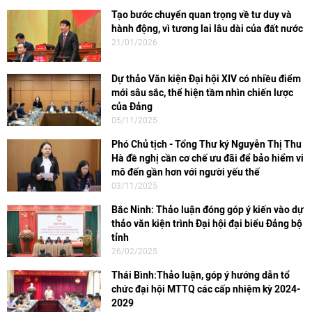
Tạo bước chuyển quan trọng về tư duy và
hành động, vì tương lai lâu dài của đất nước
21/01/2026
Dự thảo Văn kiện Đại hội XIV có nhiều điểm
mới sâu sắc, thể hiện tầm nhìn chiến lược
của Đảng
05/11/2025
Phó Chủ tịch - Tổng Thư ký Nguyễn Thị Thu
Hà đề nghị cần cơ chế ưu đãi để bảo hiểm vi
mô đến gần hơn với người yếu thế
03/11/2025
Bắc Ninh: Thảo luận đóng góp ý kiến vào dự
thảo văn kiện trình Đại hội đại biểu Đảng bộ
tỉnh
26/02/2025
Thái Bình:Thảo luận, góp ý hướng dẫn tổ
chức đại hội MTTQ các cấp nhiệm kỳ 2024-
2029