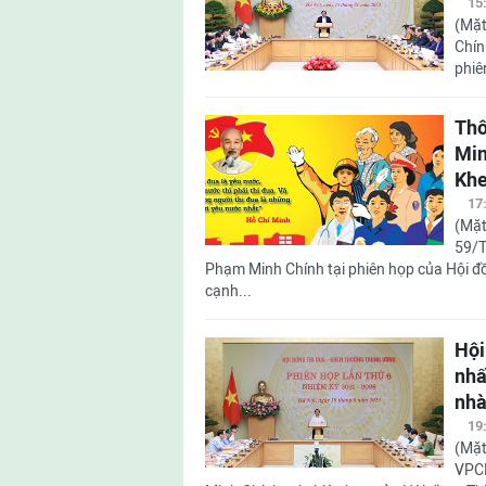
15
(Mặt
Chín
phiê
Thô
Min
Khe
17
(Mặt
59/T
Phạm Minh Chính tại phiên họp của Hội đồ
cạnh...
Hội
nhấ
nhà
19
(Mặt
VPCP