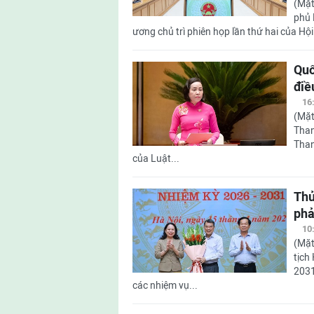
(Mặt
phủ 
ương chủ trì phiên họp lần thứ hai của Hộ
Quố
điề
16
(Mặt
Than
Than
của Luật...
Thủ
phả
10
(Mặt
tịch
2031
các nhiệm vụ...