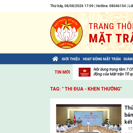
Thứ bảy, 08/08/2026 17:09 | Hotline: 08046154 |
Li
GIỚI THIỆU
HOẠT ĐỘNG MẶT TRẬN
GIÁM
Bài viết của Tổng Bí thư Tô Lâm: TIẾN
Nội dung trọng tâm 7 C
TIN MỚI
LÊN! TOÀN THẮNG ẮT VỀ TA!
động của Mặt trận Tổ qu
Thư
viện
TAG: " THI ĐUA - KHEN THƯỞNG"
video
Thủ
bám
kết
17