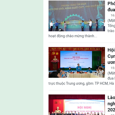
Phó
đua
16
(Mặt
Tổng
trào
hoạt động chào mừng thành...
Hội
Cụm
ươ
15
(Mặt
đua 
trực thuộc Trung ương, gồm: TP HCM, Hà 
Lào
ngh
20