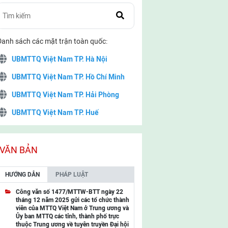
Danh sách các mặt trận toàn quốc:
UBMTTQ Việt Nam TP. Hà Nội
UBMTTQ Việt Nam TP. Hồ Chí Minh
UBMTTQ Việt Nam TP. Hải Phòng
UBMTTQ Việt Nam TP. Huế
UBMTTQ Việt Nam TP. Đà Nẵng
UBMTTQ Việt Nam TP. Cần Thơ
VĂN BẢN
UBMTTQ Việt Nam tỉnh Quảng Ninh
HƯỚNG DẪN
PHÁP LUẬT
UBMTTQ Việt Nam tỉnh Cao Bằng
Công văn số 1477/MTTW-BTT ngày 22
tháng 12 năm 2025 gửi các tổ chức thành
UBMTTQ Việt Nam tỉnh Lạng Sơn
viên của MTTQ Việt Nam ở Trung ương và
Ủy ban MTTQ các tỉnh, thành phố trực
UBMTTQ Việt Nam tỉnh Lai Châu
thuộc Trung ương về tuyên truyền Đại hội