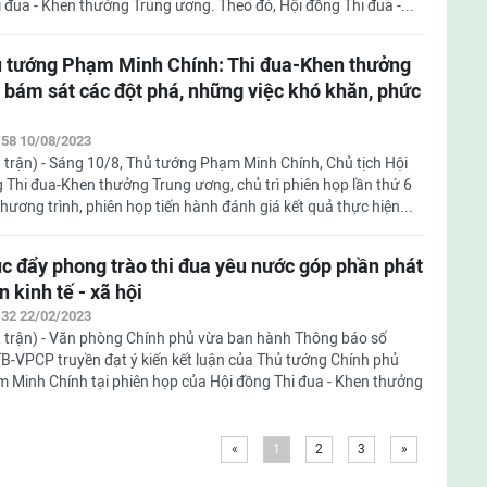
 đua - Khen thưởng Trung ương. Theo đó, Hội đồng Thi đua -...
 tướng Phạm Minh Chính: Thi đua-Khen thưởng
 bám sát các đột phá, những việc khó khăn, phức
:58 10/08/2023
 trận) - Sáng 10/8, Thủ tướng Phạm Minh Chính, Chủ tịch Hội
 Thi đua-Khen thưởng Trung ương, chủ trì phiên họp lần thứ 6
g trình, phiên họp tiến hành đánh giá kết quả thực hiện...
c đẩy phong trào thi đua yêu nước góp phần phát
ển kinh tế - xã hội
:32 22/02/2023
 trận) - Văn phòng Chính phủ vừa ban hành Thông báo số
B-VPCP truyền đạt ý kiến kết luận của Thủ tướng Chính phủ
 Minh Chính tại phiên họp của Hội đồng Thi đua - Khen thưởng
«
1
2
3
»