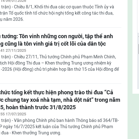
:14 09/01/2026
 trận) - Chiều 8/1, Khối thi đua các cơ quan thuộc Tỉnh ủy và
trận Tổ quốc tỉnh tổ chức hội nghị tổng kết công tác thi đua,
vụ năm 2026.
 tướng: Tôn vinh những con người, tập thể anh
g cũng là tôn vinh giá trị cốt lõi của dân tộc
:41 27/11/2025
 trận) - Chiều 27/11, Thủ tướng Chính phủ Phạm Minh Chính,
tịch Hội đồng Thi đua – Khen thưởng Trung ương nhiệm kỳ
-2026 (Hội đồng) chủ trì phiên họp lần thứ 15 của Hội đồng để
chức tổng kết thực hiện phong trào thi đua “Cả
c chung tay xoá nhà tạm, nhà dột nát” trong năm
5, hoàn thành trước 31/8/2025
:55 17/07/2025
 trận) - Văn phòng Chính phủ ban hành Thông báo số 364/TB-
 ngày 16/7/2025 kết luận của Thủ tướng Chính phủ Phạm
i đua - Khen thưởng Trung ương.