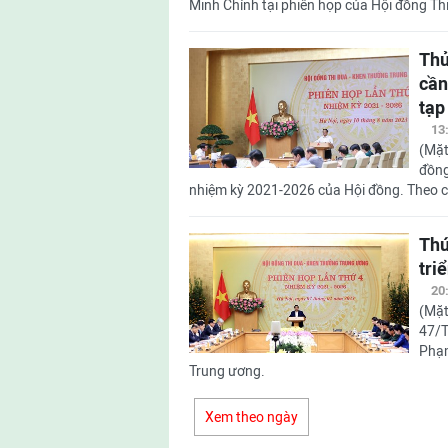
Minh Chính tại phiên họp của Hội đồng Thi
Thủ
cần
tạp
13
(Mặt
đồng
nhiệm kỳ 2021-2026 của Hội đồng. Theo chươn
Thú
tri
20
(Mặt
47/T
Phạm
Trung ương.
Xem theo ngày