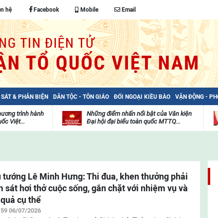
ên hệ
Facebook
Mobile
Email
 SÁT & PHẢN BIỆN
DÂN TỘC - TÔN GIÁO
ĐỐI NGOẠI KIỀU BÀO
VẬN ĐỘNG - P
hương trình hành
Những điểm nhấn nổi bật của Văn kiện
ốc Việt...
Đại hội đại biểu toàn quốc MTTQ...
Thư
H
viện
đ
video
c
m
t
 tướng Lê Minh Hưng: Thi đua, khen thưởng phải
 sát hơi thở cuộc sống, gắn chặt với nhiệm vụ và
 quả cụ thể
:59 06/07/2026