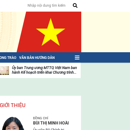
HONG TRÀO
VĂN BẢN HƯỚNG DẪN
Ủy ban Trung ương MTTQ Việt Nam ban
Toàn văn NGHỊ QU
hành Kế hoạch triển khai Chương trình...
toàn quốc Mặt trậ
oạt
Hoạt
ộng
động
ủa
của
ặt
mặt
rận
trận
GIỚI THIỆU
ĐỒNG CHÍ
BÙI THỊ MINH HOÀI
Ủy viên Bộ Chính trị,