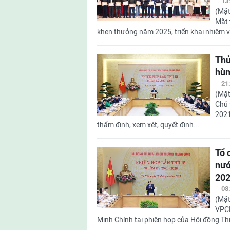
13
(Mặt
Mặt 
khen thưởng năm 2025, triển khai nhiệm 
Thủ
hùn
21
(Mặt
Chủ 
2021
thẩm định, xem xét, quyết định...
Tổ 
nướ
202
08
(Mặt
VPCP
Minh Chính tại phiên họp của Hội đồng Th