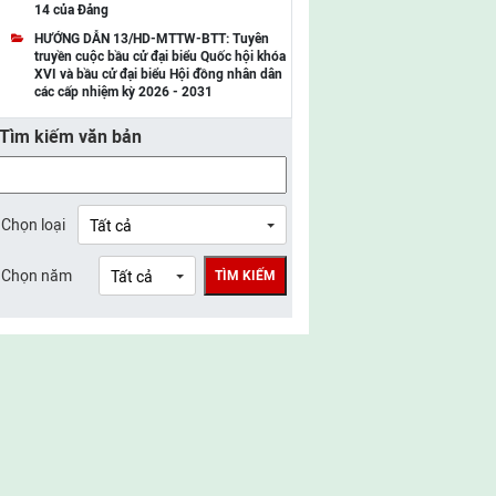
14 của Đảng
UBMTTQ Việt Nam tỉnh Điện Biên
HƯỚNG DẪN 13/HD-MTTW-BTT: Tuyên
truyền cuộc bầu cử đại biểu Quốc hội khóa
UBMTTQ Việt Nam tỉnh Sơn La
XVI và bầu cử đại biểu Hội đồng nhân dân
các cấp nhiệm kỳ 2026 - 2031
UBMTTQ Việt Nam tỉnh Thanh Hóa
Tìm kiếm văn bản
UBMTTQ Việt Nam tỉnh Nghệ An
UBMTTQ Việt Nam tỉnh Hà Tĩnh
UBMTTQ Việt Nam tỉnh Tuyên Quang
Chọn loại
UBMTTQ Việt Nam tỉnh Lào Cai
Chọn năm
TÌM KIẾM
UBMTTQ Việt Nam tỉnh Thái Nguyên
UBMTTQ Việt Nam tỉnh Phú Thọ
UBMTTQ Việt Nam tỉnh Bắc Ninh
UBMTTQ Việt Nam tỉnh Hưng Yên
UBMTTQ Việt Nam tỉnh Ninh Bình
UBMTTQ Việt Nam tỉnh Quảng Trị