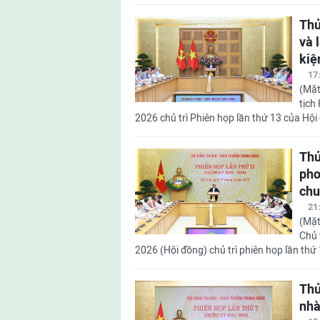
Thủ
và 
kiệ
17
(Mặt
tịch
2026 chủ trì Phiên họp lần thứ 13 của Hội
Thủ
pho
chu
21
(Mặt
Chủ 
2026 (Hội đồng) chủ trì phiên họp lần thứ
Thủ
nhà