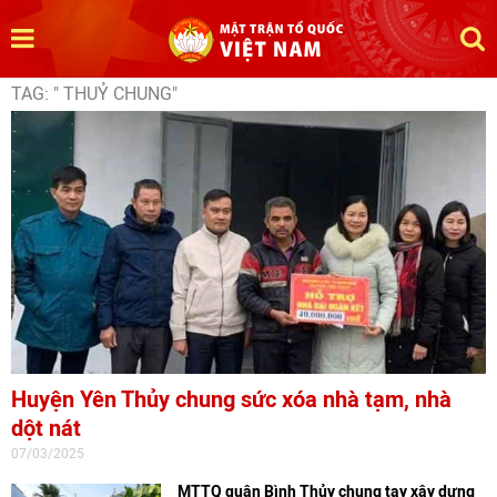
TAG: " THUỶ CHUNG"
Huyện Yên Thủy chung sức xóa nhà tạm, nhà
dột nát
07/03/2025
MTTQ quận Bình Thủy chung tay xây dựng