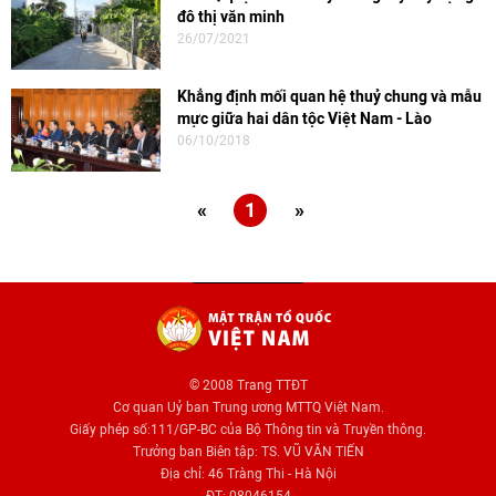
đô thị văn minh
26/07/2021
Khẳng định mối quan hệ thuỷ chung và mẫu
mực giữa hai dân tộc Việt Nam - Lào
06/10/2018
«
1
»
© 2008 Trang TTĐT
Cơ quan Uỷ ban Trung ương MTTQ Việt Nam.
Giấy phép số:111/GP-BC của Bộ Thông tin và Truyền thông.
Trưởng ban Biên tập: TS. VŨ VĂN TIẾN
Địa chỉ: 46 Tràng Thi - Hà Nội