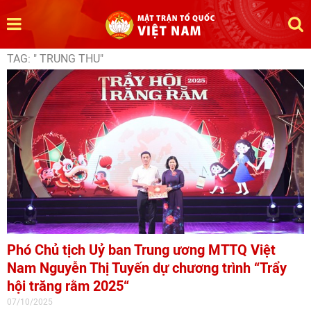
TAG: " TRUNG THU"
Phó Chủ tịch Uỷ ban Trung ương MTTQ Việt
Nam Nguyễn Thị Tuyến dự chương trình “Trẩy
hội trăng rằm 2025“
07/10/2025