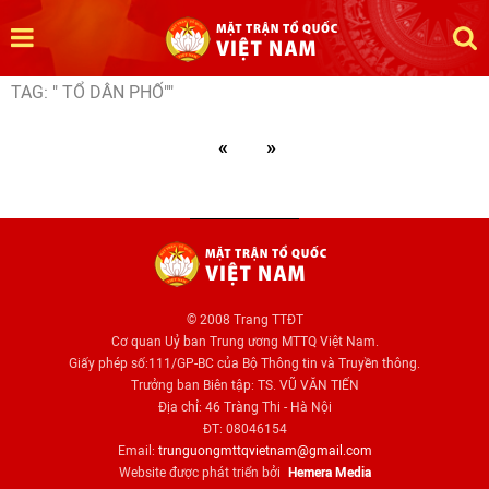
TAG: " TỔ DÂN PHỐ""
«
»
© 2008 Trang TTĐT
Cơ quan Uỷ ban Trung ương MTTQ Việt Nam.
Giấy phép số:111/GP-BC của Bộ Thông tin và Truyền thông.
Trưởng ban Biên tập: TS. VŨ VĂN TIẾN
Địa chỉ: 46 Tràng Thi - Hà Nội
ĐT: 08046154
Email:
trunguongmttqvietnam@gmail.com
Website được phát triển bởi
Hemera Media