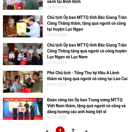
sách tại Bình Định
28/07/2023
Chủ tịch Ủy ban MTTQ tỉnh Bắc Giang Trần
Công Thắng thăm, tặng quà người có công
tại huyện Lục Ngạn
17/07/2023
Chủ tịch Ủy ban MTTQ tỉnh Bắc Giang Trần
Công Thắng tặng quà người có công huyện
Lục Ngạn và Lục Nam
22/07/2022
Phó Chủ tịch - Tổng Thư ký Hầu A Lềnh
thăm và tặng quà người có công tại Lào Cai
24/07/2020
Đoàn công tác Ủy ban Trung ương MTTQ
Việt Nam thăm, tặng quà người có công và
dâng hương các anh hùng liệt sĩ
24/07/2020
«
1
2
»