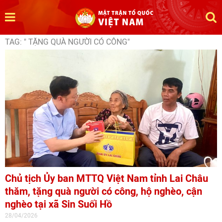
TAG: " TẶNG QUÀ NGƯỜI CÓ CÔNG"
Chủ tịch Ủy ban MTTQ Việt Nam tỉnh Lai Châu
thăm, tặng quà người có công, hộ nghèo, cận
nghèo tại xã Sin Suối Hồ
28/04/2026