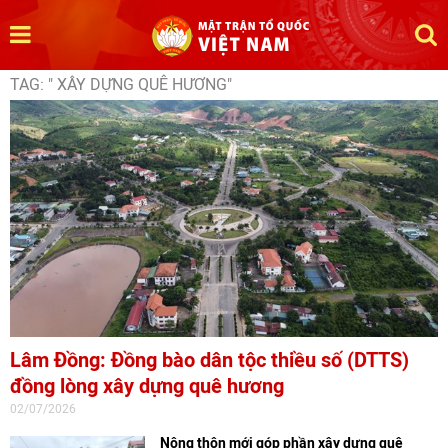
TAG: " XÂY DỰNG QUÊ HƯƠNG"
Lâm Đồng: Đồng bào dân tộc thiều số (DTTS)
đồng lòng xây dựng quê hương
02/07/2026
Nông thôn mới góp phần xây dựng quê