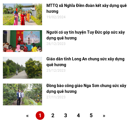
MTTQ xã Nghĩa Điền đoàn kết xây dựng quê
hương
19/02/2024
Người có uy tín huyện Tuy Đức góp sức xây
dựng quê hương
28/12/2023
Giáo dân tỉnh Long An chung sức xây dựng
quê hương
25/12/2023
Đồng bào công giáo Nga Sơn chung sức xây
dựng quê hương
27/11/2023
«
1
2
3
4
5
»