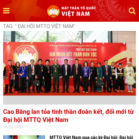
TAG: " ĐẠI HỘI MTTQ VIỆT NAM"
Cao Bằng lan tỏa tinh thần đoàn kết, đổi mới từ
Đại hội MTTQ Việt Nam
15/05/2026
MTTQ Việt Nam qua các kỳ Đại hội: Đại hội