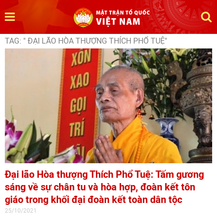
TAG: " ĐẠI LÃO HÒA THƯỢNG THÍCH PHỔ TUỆ"
Đại lão Hòa thượng Thích Phổ Tuệ: Tấm gương
sáng về sự chân tu và hòa hợp, đoàn kết tôn
giáo trong khối đại đoàn kết toàn dân tộc
25/10/2021