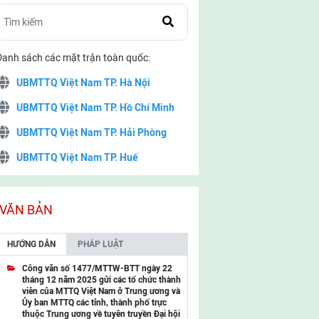
Danh sách các mặt trận toàn quốc:
UBMTTQ Việt Nam TP. Hà Nội
UBMTTQ Việt Nam TP. Hồ Chí Minh
UBMTTQ Việt Nam TP. Hải Phòng
UBMTTQ Việt Nam TP. Huế
UBMTTQ Việt Nam TP. Đà Nẵng
UBMTTQ Việt Nam TP. Cần Thơ
VĂN BẢN
UBMTTQ Việt Nam tỉnh Quảng Ninh
HƯỚNG DẪN
PHÁP LUẬT
UBMTTQ Việt Nam tỉnh Cao Bằng
Công văn số 1477/MTTW-BTT ngày 22
tháng 12 năm 2025 gửi các tổ chức thành
UBMTTQ Việt Nam tỉnh Lạng Sơn
viên của MTTQ Việt Nam ở Trung ương và
Ủy ban MTTQ các tỉnh, thành phố trực
UBMTTQ Việt Nam tỉnh Lai Châu
thuộc Trung ương về tuyên truyền Đại hội