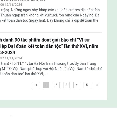
:00 12/11/2024
 trận) -Những ngày này, khắp các khu dân cư trên địa bàn tỉnh
 Thuận ngập tràn không khí vui tươi, rộn ràng của Ngày hội Đại
 kết toàn dân tộc (ngày hội). Đây không chỉ là dịp để toàn thể
h danh 90 tác phẩm đoạt giải báo chí “Vì sự
iệp Đại đoàn kết toàn dân tộc” lần thứ XVI, năm
3-2024
:37 11/11/2024
 trận) - Tối 11/11, tại Hà Nội, Ban Thường trực Uỷ ban Trung
 MTTQ Việt Nam phối hợp với Hội Nhà báo Việt Nam tổ chức Lễ
t toàn dân tộc” lần thứ XVI,...
«
1
2
3
4
5
»