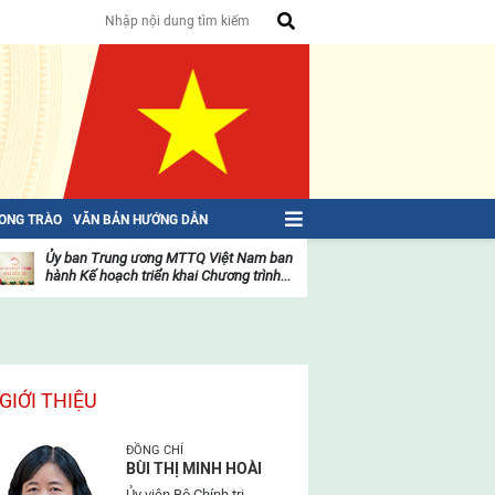
HONG TRÀO
VĂN BẢN HƯỚNG DẪN
Ủy ban Trung ương MTTQ Việt Nam ban
Toàn văn NGHỊ QU
hành Kế hoạch triển khai Chương trình...
toàn quốc Mặt trậ
oạt
Hoạt
ộng
động
ủa
của
ặt
mặt
rận
trận
GIỚI THIỆU
ĐỒNG CHÍ
BÙI THỊ MINH HOÀI
Ủy viên Bộ Chính trị,