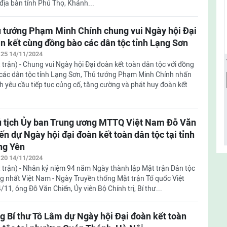
 địa bàn tỉnh Phú Thọ, Khánh...
 tướng Phạm Minh Chính chung vui Ngày hội Đại
n kết cùng đồng bào các dân tộc tỉnh Lạng Sơn
:25 14/11/2024
 trận) - Chung vui Ngày hội Đại đoàn kết toàn dân tộc với đồng
các dân tộc tỉnh Lạng Sơn, Thủ tướng Phạm Minh Chính nhấn
 yêu cầu tiếp tục củng cố, tăng cường và phát huy đoàn kết
 tịch Ủy ban Trung ương MTTQ Việt Nam Đỗ Văn
ến dự Ngày hội đại đoàn kết toàn dân tộc tại tỉnh
ng Yên
:20 14/11/2024
 trận) - Nhân kỷ niệm 94 năm Ngày thành lập Mặt trận Dân tộc
g nhất Việt Nam - Ngày Truyền thống Mặt trận Tổ quốc Việt
, ông Đỗ Văn Chiến, Ủy viên Bộ Chính trị, Bí thư...
g Bí thư Tô Lâm dự Ngày hội Đại đoàn kết toàn