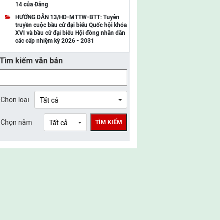
14 của Đảng
UBMTTQ Việt Nam tỉnh Điện Biên
HƯỚNG DẪN 13/HD-MTTW-BTT: Tuyên
truyền cuộc bầu cử đại biểu Quốc hội khóa
UBMTTQ Việt Nam tỉnh Sơn La
XVI và bầu cử đại biểu Hội đồng nhân dân
các cấp nhiệm kỳ 2026 - 2031
UBMTTQ Việt Nam tỉnh Thanh Hóa
Tìm kiếm văn bản
UBMTTQ Việt Nam tỉnh Nghệ An
UBMTTQ Việt Nam tỉnh Hà Tĩnh
UBMTTQ Việt Nam tỉnh Tuyên Quang
Chọn loại
UBMTTQ Việt Nam tỉnh Lào Cai
Chọn năm
TÌM KIẾM
UBMTTQ Việt Nam tỉnh Thái Nguyên
UBMTTQ Việt Nam tỉnh Phú Thọ
UBMTTQ Việt Nam tỉnh Bắc Ninh
UBMTTQ Việt Nam tỉnh Hưng Yên
UBMTTQ Việt Nam tỉnh Ninh Bình
UBMTTQ Việt Nam tỉnh Quảng Trị