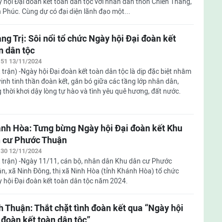
 hội Đại đoàn kết toàn dân tộc với nhân dân thôn Chiến Thắng,
 Phúc. Cùng dự có đại diện lãnh đạo một...
ng Trị: Sôi nổi tổ chức Ngày hội Đại đoàn kết
n dân tộc
:51 13/11/2024
 trận) -Ngày hội Đại đoàn kết toàn dân tộc là dịp đặc biệt nhằm
vinh tinh thần đoàn kết, gắn bó giữa các tầng lớp nhân dân,
 thời khơi dậy lòng tự hào và tình yêu quê hương, đất nước.
nh Hòa: Tưng bừng Ngày hội Đại đoàn kết Khu
 cư Phước Thuận
:30 12/11/2024
 trận) -Ngày 11/11, cán bộ, nhân dân Khu dân cư Phước
n, xã Ninh Đông, thị xã Ninh Hòa (tỉnh Khánh Hòa) tổ chức
 hội Đại đoàn kết toàn dân tộc năm 2024.
h Thuận: Thắt chặt tình đoàn kết qua “Ngày hội
 đoàn kết toàn dân tộc”