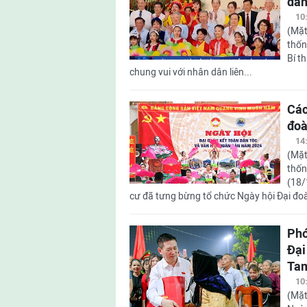
dân
10
(Mặt
thốn
Bí t
chung vui với nhân dân liên...
Các
đoà
14
(Mặt
thốn
(18/
cư đã tưng bừng tổ chức Ngày hội Đại đoà
Phó
Đại
Tam
10
(Mặt