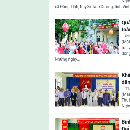
Ngày
xã Đồng Tĩnh, huyện Tam Dương, tỉnh Vĩnh
Quả
toà
09
(Mặt
tôn 
đồng
Những ngày...
Khá
dân
11
(Mặt
Thuậ
Ngày
Bìn
Đại