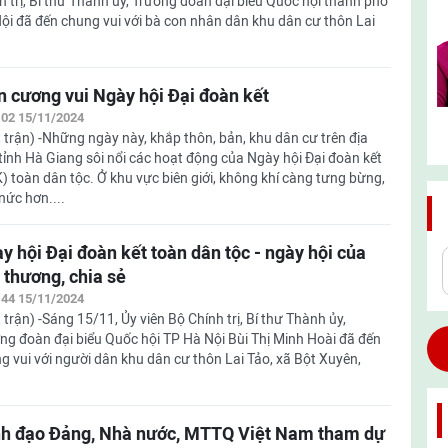
h trị, Bí thư Thành ủy, Trưởng đoàn đại biểu Quốc hội thành phố
ội đã đến chung vui với bà con nhân dân khu dân cư thôn Lai
n cương vui Ngày hội Đại đoàn kết
:02 15/11/2024
 trận) -Những ngày này, khắp thôn, bản, khu dân cư trên địa
tỉnh Hà Giang sôi nổi các hoạt động của Ngày hội Đại đoàn kết
) toàn dân tộc. Ở khu vực biên giới, không khí càng tưng bừng,
nức hơn....
y hội Đại đoàn kết toàn dân tộc - ngày hội của
 thương, chia sẻ
:44 15/11/2024
 trận) -Sáng 15/11, Ủy viên Bộ Chính trị, Bí thư Thành ủy,
ng đoàn đại biểu Quốc hội TP Hà Nội Bùi Thị Minh Hoài đã đến
g vui với người dân khu dân cư thôn Lai Tảo, xã Bột Xuyên,
h đạo Đảng, Nhà nước, MTTQ Việt Nam tham dự