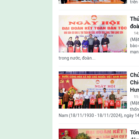
trên
Thủ
đoà
14
(Mặt
bào 
mạnh
trong nước, đoàn...
Chủ
Chi
Hư
11
(Mặt
thốn
Nam (18/11/1930 - 18/11/2024), ngày 14/11
Tổn