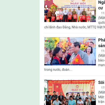
Ngà
cư
11
(Mặt
quốc
chí lãnh đạo Đảng, Nhà nước, MTTQ Việt N
Phá
sản
11
(Mặt
bào 
mạnh
trong nước, đoàn...
Sôi
17
(Mặt
Mặt 
trận