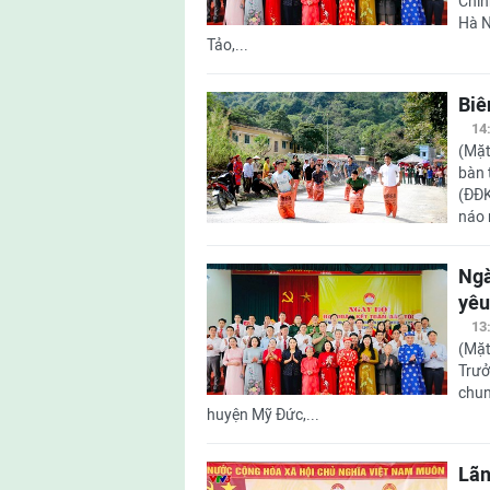
Chín
Hà N
Tảo,...
Biê
14
(Mặt
bàn 
(ĐĐK
náo 
Ngà
yêu
13
(Mặt
Trưở
chun
huyện Mỹ Đức,...
Lãn