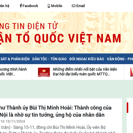
iên hệ
Facebook
Mobile
Email
 SÁT & PHẢN BIỆN
DÂN TỘC - TÔN GIÁO
ĐỐI NGOẠI KIỀU BÀO
VẬN ĐỘNG - P
hương trình hành
Những điểm nhấn nổi bật của Văn kiện
ốc Việt...
Đại hội đại biểu toàn quốc MTTQ...
Thư
H
viện
đ
video
c
m
t
thư Thành ủy Bùi Thị Minh Hoài: Thành công của
Nội là nhờ sự tin tưởng, ủng hộ của nhân dân
:16 15/11/2024
 trận) - Sáng 15-11, đồng chí Bùi Thị Minh Hoài, Ủy viên Bộ