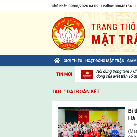
Chủ nhật, 09/08/2026 04:09 | Hotline: 08046154 |
L
GIỚI THIỆU
HOẠT ĐỘNG MẶT TRẬN
GIÁM
Bài viết của Tổng Bí thư Tô Lâm: TIẾN
Nội dung trọng tâm 7 C
TIN MỚI
LÊN! TOÀN THẮNG ẮT VỀ TA!
động của Mặt trận Tổ qu
Thư
viện
TAG: " ĐẠI ĐOÀN KẾT"
video
Bí 
Hà 
15
(Mặt