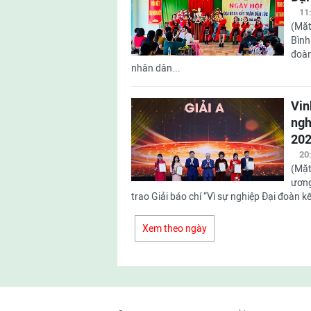
11
(Mặt
Bình
đoàn
nhân dân...
Vin
ngh
202
20
(Mặt
ương
trao Giải báo chí “Vì sự nghiệp Đại đoàn kế
Xem theo ngày