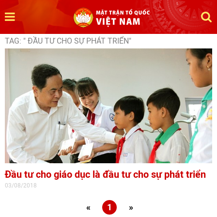
TAG: " ĐẦU TƯ CHO SỰ PHÁT TRIỂN"
Đầu tư cho giáo dục là đầu tư cho sự phát triển
03/08/2018
«
1
»