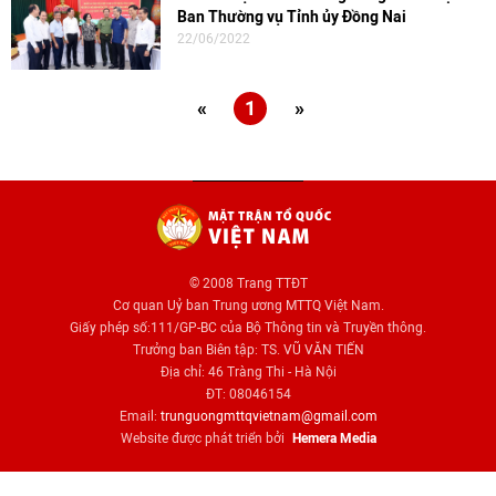
Ban Thường vụ Tỉnh ủy Đồng Nai
22/06/2022
«
1
»
© 2008 Trang TTĐT
Cơ quan Uỷ ban Trung ương MTTQ Việt Nam.
Giấy phép số:111/GP-BC của Bộ Thông tin và Truyền thông.
Trưởng ban Biên tập: TS. VŨ VĂN TIẾN
Địa chỉ: 46 Tràng Thi - Hà Nội
ĐT: 08046154
Email:
trunguongmttqvietnam@gmail.com
Website được phát triển bởi
Hemera Media