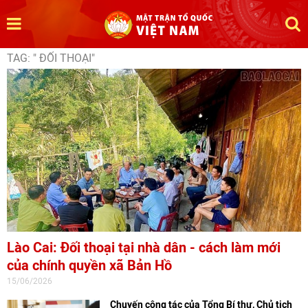
TAG: " ĐỐI THOẠI"
Lào Cai: Đối thoại tại nhà dân - cách làm mới
của chính quyền xã Bản Hồ
15/06/2026
Chuyến công tác của Tổng Bí thư, Chủ tịch