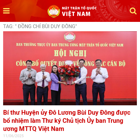
TAG: " ĐỒNG CHÍ BÙI DUY ĐÔNG"
Bí thư Huyện ủy Đô Lương Bùi Duy Đông được
bổ nhiệm làm Thư ký Chủ tịch Ủy ban Trung
ương MTTQ Việt Nam
11/06/2025