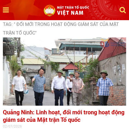
TAG: " ĐỔI MỚI TRONG HOẠT ĐỘNG GIÁM SÁT CỦA MẶT
TRẬN TỔ QUỐC"
Quảng Ninh: Linh hoạt, đổi mới trong hoạt động
giám sát của Mặt trận Tổ quốc
02/07/2026