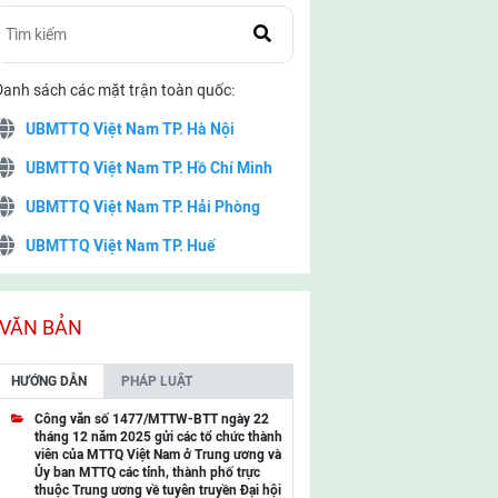
Danh sách các mặt trận toàn quốc:
UBMTTQ Việt Nam TP. Hà Nội
UBMTTQ Việt Nam TP. Hồ Chí Minh
UBMTTQ Việt Nam TP. Hải Phòng
UBMTTQ Việt Nam TP. Huế
UBMTTQ Việt Nam TP. Đà Nẵng
UBMTTQ Việt Nam TP. Cần Thơ
VĂN BẢN
UBMTTQ Việt Nam tỉnh Quảng Ninh
HƯỚNG DẪN
PHÁP LUẬT
UBMTTQ Việt Nam tỉnh Cao Bằng
Công văn số 1477/MTTW-BTT ngày 22
tháng 12 năm 2025 gửi các tổ chức thành
UBMTTQ Việt Nam tỉnh Lạng Sơn
viên của MTTQ Việt Nam ở Trung ương và
Ủy ban MTTQ các tỉnh, thành phố trực
UBMTTQ Việt Nam tỉnh Lai Châu
thuộc Trung ương về tuyên truyền Đại hội