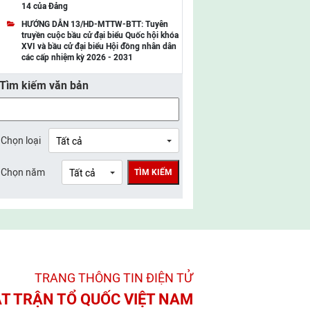
14 của Đảng
UBMTTQ Việt Nam tỉnh Điện Biên
HƯỚNG DẪN 13/HD-MTTW-BTT: Tuyên
truyền cuộc bầu cử đại biểu Quốc hội khóa
UBMTTQ Việt Nam tỉnh Sơn La
XVI và bầu cử đại biểu Hội đồng nhân dân
các cấp nhiệm kỳ 2026 - 2031
UBMTTQ Việt Nam tỉnh Thanh Hóa
Tìm kiếm văn bản
UBMTTQ Việt Nam tỉnh Nghệ An
UBMTTQ Việt Nam tỉnh Hà Tĩnh
UBMTTQ Việt Nam tỉnh Tuyên Quang
Chọn loại
UBMTTQ Việt Nam tỉnh Lào Cai
Chọn năm
TÌM KIẾM
UBMTTQ Việt Nam tỉnh Thái Nguyên
UBMTTQ Việt Nam tỉnh Phú Thọ
UBMTTQ Việt Nam tỉnh Bắc Ninh
UBMTTQ Việt Nam tỉnh Hưng Yên
TRANG THÔNG TIN ĐIỆN TỬ­
UBMTTQ Việt Nam tỉnh Ninh Bình
T TRẬN TỔ QUỐC VIỆT NAM
UBMTTQ Việt Nam tỉnh Quảng Trị