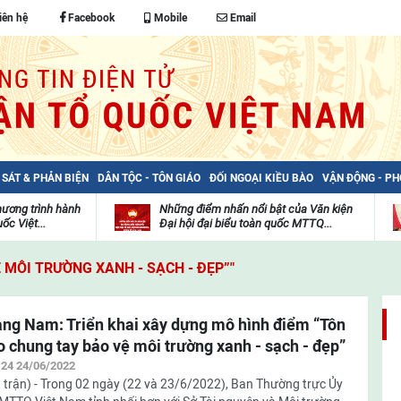
iên hệ
Facebook
Mobile
Email
 SÁT & PHẢN BIỆN
DÂN TỘC - TÔN GIÁO
ĐỐI NGOẠI KIỀU BÀO
VẬN ĐỘNG - P
hương trình hành
Những điểm nhấn nổi bật của Văn kiện
ốc Việt...
Đại hội đại biểu toàn quốc MTTQ...
Thư
H
viện
đ
 MÔI TRƯỜNG XANH - SẠCH - ĐẸP”"
video
c
m
t
ng Nam: Triển khai xây dựng mô hình điểm “Tôn
o chung tay bảo vệ môi trường xanh - sạch - đẹp”
:24 24/06/2022
 trận) - Trong 02 ngày (22 và 23/6/2022), Ban Thường trực Ủy