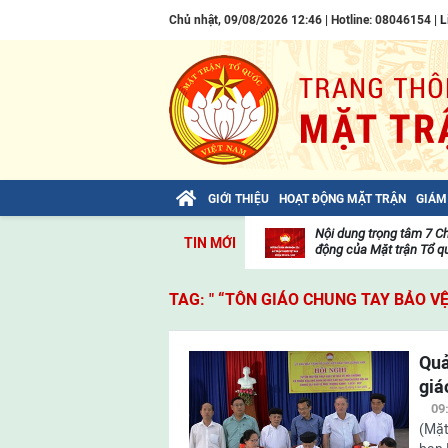
Chủ nhật, 09/08/2026 12:46 | Hotline: 08046154 |
L
GIỚI THIỆU
HOẠT ĐỘNG MẶT TRẬN
GIÁM
Bài viết của Tổng Bí thư Tô Lâm: TIẾN
Nội dung trọng tâm 7 C
TIN MỚI
LÊN! TOÀN THẮNG ẮT VỀ TA!
động của Mặt trận Tổ qu
Thư
viện
TAG: " “TÔN GIÁO CHUNG TAY BẢO VỆ
video
Quả
giá
09
(Mặt