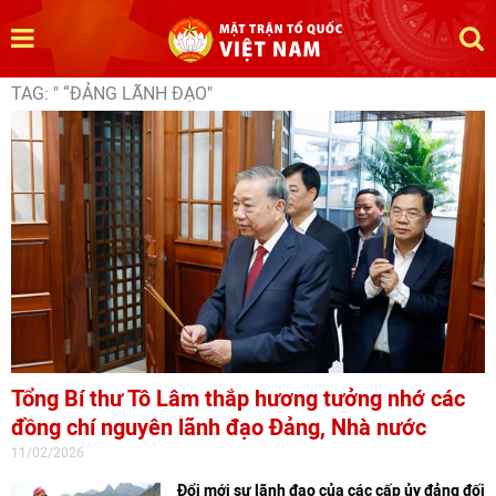
TAG: " “ĐẢNG LÃNH ĐẠO"
Tổng Bí thư Tô Lâm thắp hương tưởng nhớ các
đồng chí nguyên lãnh đạo Đảng, Nhà nước
11/02/2026
Đổi mới sự lãnh đạo của các cấp ủy đảng đối