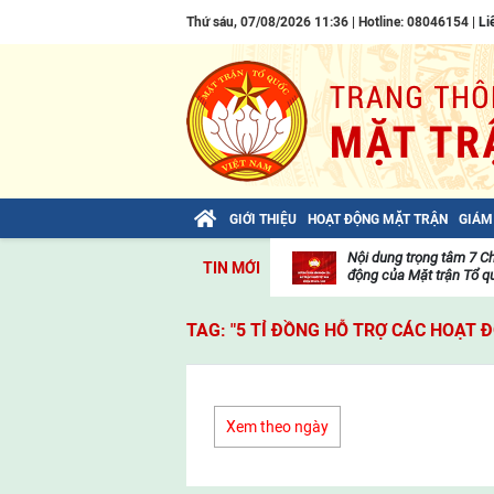
Thứ sáu, 07/08/2026 11:36 | Hotline: 08046154 |
Li
GIỚI THIỆU
HOẠT ĐỘNG MẶT TRẬN
GIÁM
Bài viết của Tổng Bí thư Tô Lâm: TIẾN
Nội dung trọng tâm 7 C
TIN MỚI
LÊN! TOÀN THẮNG ẮT VỀ TA!
động của Mặt trận Tổ qu
Thư
viện
TAG: "5 TỈ ĐỒNG HỖ TRỢ CÁC HOẠT 
video
Xem theo ngày