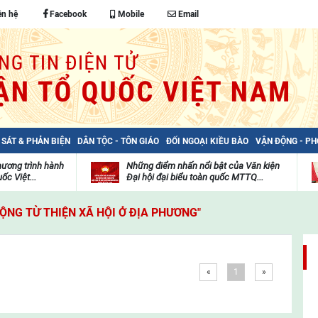
ên hệ
Facebook
Mobile
Email
 SÁT & PHẢN BIỆN
DÂN TỘC - TÔN GIÁO
ĐỐI NGOẠI KIỀU BÀO
VẬN ĐỘNG - P
hương trình hành
Những điểm nhấn nổi bật của Văn kiện
ốc Việt...
Đại hội đại biểu toàn quốc MTTQ...
Thư
H
viện
đ
ĐỘNG TỪ THIỆN XÃ HỘI Ở ĐỊA PHƯƠNG"
video
c
m
t
«
1
»