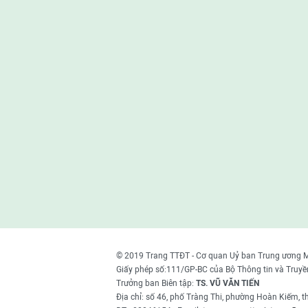
© 2019 Trang TTĐT - Cơ quan Uỷ ban Trung ương 
Giấy phép số:111/GP-BC của Bộ Thông tin và Truyề
Trưởng ban Biên tập:
TS. VŨ VĂN TIẾN
Địa chỉ: số 46, phố Tràng Thi, phường Hoàn Kiếm, 