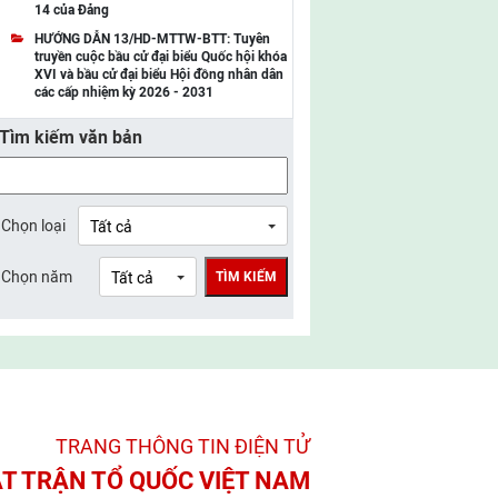
14 của Đảng
UBMTTQ Việt Nam tỉnh Điện Biên
HƯỚNG DẪN 13/HD-MTTW-BTT: Tuyên
truyền cuộc bầu cử đại biểu Quốc hội khóa
UBMTTQ Việt Nam tỉnh Sơn La
XVI và bầu cử đại biểu Hội đồng nhân dân
các cấp nhiệm kỳ 2026 - 2031
UBMTTQ Việt Nam tỉnh Thanh Hóa
Tìm kiếm văn bản
UBMTTQ Việt Nam tỉnh Nghệ An
UBMTTQ Việt Nam tỉnh Hà Tĩnh
UBMTTQ Việt Nam tỉnh Tuyên Quang
Chọn loại
UBMTTQ Việt Nam tỉnh Lào Cai
Chọn năm
TÌM KIẾM
UBMTTQ Việt Nam tỉnh Thái Nguyên
UBMTTQ Việt Nam tỉnh Phú Thọ
UBMTTQ Việt Nam tỉnh Bắc Ninh
UBMTTQ Việt Nam tỉnh Hưng Yên
TRANG THÔNG TIN ĐIỆN TỬ­
UBMTTQ Việt Nam tỉnh Ninh Bình
T TRẬN TỔ QUỐC VIỆT NAM
UBMTTQ Việt Nam tỉnh Quảng Trị