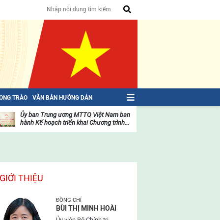
HONG TRÀO
VĂN BẢN HƯỚNG DẪN
Ủy ban Trung ương MTTQ Việt Nam ban
Toàn văn NGHỊ QU
hành Kế hoạch triển khai Chương trình...
toàn quốc Mặt trậ
oạt
Hoạt
ộng
động
ủa
của
ặt
mặt
rận
trận
GIỚI THIỆU
ĐỒNG CHÍ
BÙI THỊ MINH HOÀI
Ủy viên Bộ Chính trị,