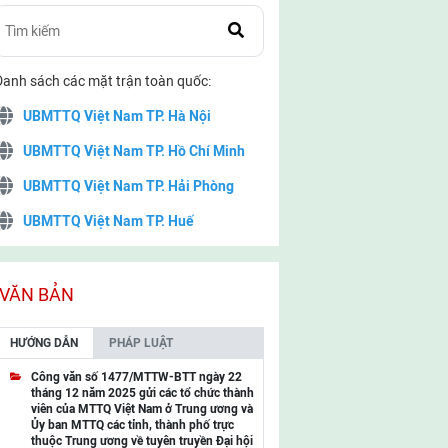
Danh sách các mặt trận toàn quốc:
UBMTTQ Việt Nam TP. Hà Nội
UBMTTQ Việt Nam TP. Hồ Chí Minh
UBMTTQ Việt Nam TP. Hải Phòng
UBMTTQ Việt Nam TP. Huế
UBMTTQ Việt Nam TP. Đà Nẵng
UBMTTQ Việt Nam TP. Cần Thơ
VĂN BẢN
UBMTTQ Việt Nam tỉnh Quảng Ninh
HƯỚNG DẪN
PHÁP LUẬT
UBMTTQ Việt Nam tỉnh Cao Bằng
Công văn số 1477/MTTW-BTT ngày 22
tháng 12 năm 2025 gửi các tổ chức thành
UBMTTQ Việt Nam tỉnh Lạng Sơn
viên của MTTQ Việt Nam ở Trung ương và
Ủy ban MTTQ các tỉnh, thành phố trực
UBMTTQ Việt Nam tỉnh Lai Châu
thuộc Trung ương về tuyên truyền Đại hội