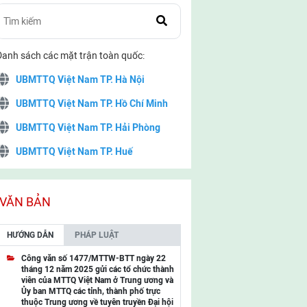
Danh sách các mặt trận toàn quốc:
UBMTTQ Việt Nam TP. Hà Nội
UBMTTQ Việt Nam TP. Hồ Chí Minh
UBMTTQ Việt Nam TP. Hải Phòng
UBMTTQ Việt Nam TP. Huế
UBMTTQ Việt Nam TP. Đà Nẵng
UBMTTQ Việt Nam TP. Cần Thơ
VĂN BẢN
UBMTTQ Việt Nam tỉnh Quảng Ninh
HƯỚNG DẪN
PHÁP LUẬT
UBMTTQ Việt Nam tỉnh Cao Bằng
Công văn số 1477/MTTW-BTT ngày 22
tháng 12 năm 2025 gửi các tổ chức thành
UBMTTQ Việt Nam tỉnh Lạng Sơn
viên của MTTQ Việt Nam ở Trung ương và
Ủy ban MTTQ các tỉnh, thành phố trực
UBMTTQ Việt Nam tỉnh Lai Châu
thuộc Trung ương về tuyên truyền Đại hội