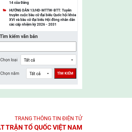
14 của Đảng
UBMTTQ Việt Nam tỉnh Điện Biên
HƯỚNG DẪN 13/HD-MTTW-BTT: Tuyên
truyền cuộc bầu cử đại biểu Quốc hội khóa
UBMTTQ Việt Nam tỉnh Sơn La
XVI và bầu cử đại biểu Hội đồng nhân dân
các cấp nhiệm kỳ 2026 - 2031
UBMTTQ Việt Nam tỉnh Thanh Hóa
Tìm kiếm văn bản
UBMTTQ Việt Nam tỉnh Nghệ An
UBMTTQ Việt Nam tỉnh Hà Tĩnh
UBMTTQ Việt Nam tỉnh Tuyên Quang
Chọn loại
UBMTTQ Việt Nam tỉnh Lào Cai
Chọn năm
TÌM KIẾM
UBMTTQ Việt Nam tỉnh Thái Nguyên
UBMTTQ Việt Nam tỉnh Phú Thọ
UBMTTQ Việt Nam tỉnh Bắc Ninh
UBMTTQ Việt Nam tỉnh Hưng Yên
TRANG THÔNG TIN ĐIỆN TỬ­
UBMTTQ Việt Nam tỉnh Ninh Bình
T TRẬN TỔ QUỐC VIỆT NAM
UBMTTQ Việt Nam tỉnh Quảng Trị