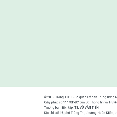
© 2019 Trang TTĐT - Cơ quan Uỷ ban Trung ương 
Giấy phép số:111/GP-BC của Bộ Thông tin và Truyề
Trưởng ban Biên tập:
TS. VŨ VĂN TIẾN
Địa chỉ: số 46, phố Tràng Thi, phường Hoàn Kiếm, 