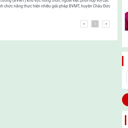
trường (BVMT) khu vực nông thôn, ngoài việc phối hợp với các
h chức năng thực hiện nhiều giải pháp BVMT, huyện Châu Đức
«
1
»