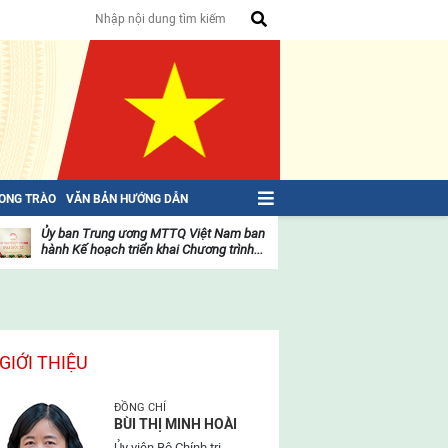
HONG TRÀO
VĂN BẢN HƯỚNG DẪN
Ủy ban Trung ương MTTQ Việt Nam ban
Toàn văn NGHỊ QU
hành Kế hoạch triển khai Chương trình...
toàn quốc Mặt trậ
oạt
Hoạt
ộng
động
ủa
của
ặt
mặt
rận
trận
GIỚI THIỆU
ĐỒNG CHÍ
BÙI THỊ MINH HOÀI
Ủy viên Bộ Chính trị,