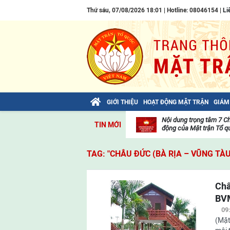
Thứ sáu, 07/08/2026 18:01 | Hotline: 08046154 |
Li
GIỚI THIỆU
HOẠT ĐỘNG MẶT TRẬN
GIÁM
Bài viết của Tổng Bí thư Tô Lâm: TIẾN
Nội dung trọng tâm 7 C
TIN MỚI
LÊN! TOÀN THẮNG ẮT VỀ TA!
động của Mặt trận Tổ qu
Thư
viện
TAG: "CHÂU ĐỨC (BÀ RỊA – VŨNG TÀ
video
Châ
BV
09
(Mặt