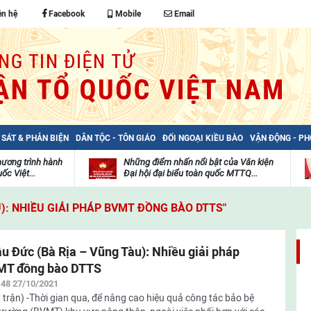
ên hệ
Facebook
Mobile
Email
 SÁT & PHẢN BIỆN
DÂN TỘC - TÔN GIÁO
ĐỐI NGOẠI KIỀU BÀO
VẬN ĐỘNG - P
hương trình hành
Những điểm nhấn nổi bật của Văn kiện
ốc Việt...
Đại hội đại biểu toàn quốc MTTQ...
Thư
H
viện
đ
U): NHIỀU GIẢI PHÁP BVMT ĐỒNG BÀO DTTS"
video
c
m
t
u Đức (Bà Rịa – Vũng Tàu): Nhiều giải pháp
MT đồng bào DTTS
:48 27/10/2021
 trận) -Thời gian qua, để nâng cao hiệu quả công tác bảo bệ