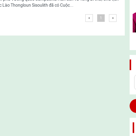
 Lào Thongloun Sisoulith đã có Cuộc...
«
1
»