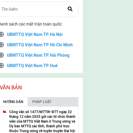
Danh sách các mặt trận toàn quốc:
UBMTTQ Việt Nam TP. Hà Nội
UBMTTQ Việt Nam TP. Hồ Chí Minh
UBMTTQ Việt Nam TP. Hải Phòng
UBMTTQ Việt Nam TP. Huế
UBMTTQ Việt Nam TP. Đà Nẵng
UBMTTQ Việt Nam TP. Cần Thơ
VĂN BẢN
UBMTTQ Việt Nam tỉnh Quảng Ninh
HƯỚNG DẪN
PHÁP LUẬT
UBMTTQ Việt Nam tỉnh Cao Bằng
Công văn số 1477/MTTW-BTT ngày 22
tháng 12 năm 2025 gửi các tổ chức thành
UBMTTQ Việt Nam tỉnh Lạng Sơn
viên của MTTQ Việt Nam ở Trung ương và
Ủy ban MTTQ các tỉnh, thành phố trực
UBMTTQ Việt Nam tỉnh Lai Châu
thuộc Trung ương về tuyên truyền Đại hội