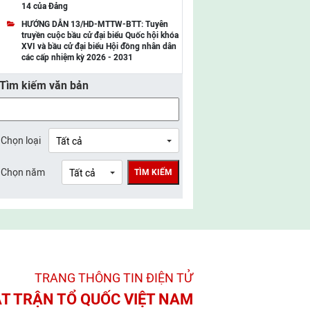
14 của Đảng
UBMTTQ Việt Nam tỉnh Điện Biên
HƯỚNG DẪN 13/HD-MTTW-BTT: Tuyên
truyền cuộc bầu cử đại biểu Quốc hội khóa
UBMTTQ Việt Nam tỉnh Sơn La
XVI và bầu cử đại biểu Hội đồng nhân dân
các cấp nhiệm kỳ 2026 - 2031
UBMTTQ Việt Nam tỉnh Thanh Hóa
Tìm kiếm văn bản
UBMTTQ Việt Nam tỉnh Nghệ An
UBMTTQ Việt Nam tỉnh Hà Tĩnh
UBMTTQ Việt Nam tỉnh Tuyên Quang
Chọn loại
UBMTTQ Việt Nam tỉnh Lào Cai
Chọn năm
TÌM KIẾM
UBMTTQ Việt Nam tỉnh Thái Nguyên
UBMTTQ Việt Nam tỉnh Phú Thọ
UBMTTQ Việt Nam tỉnh Bắc Ninh
UBMTTQ Việt Nam tỉnh Hưng Yên
TRANG THÔNG TIN ĐIỆN TỬ­
UBMTTQ Việt Nam tỉnh Ninh Bình
T TRẬN TỔ QUỐC VIỆT NAM
UBMTTQ Việt Nam tỉnh Quảng Trị