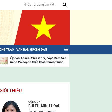
HONG TRÀO
VĂN BẢN HƯỚNG DẪN
Ủy ban Trung ương MTTQ Việt Nam ban
Toàn văn NGHỊ QU
hành Kế hoạch triển khai Chương trình...
toàn quốc Mặt trậ
oạt
Hoạt
ộng
động
ủa
của
ặt
mặt
rận
trận
GIỚI THIỆU
ĐỒNG CHÍ
BÙI THỊ MINH HOÀI
Ủy viên Bộ Chính trị,