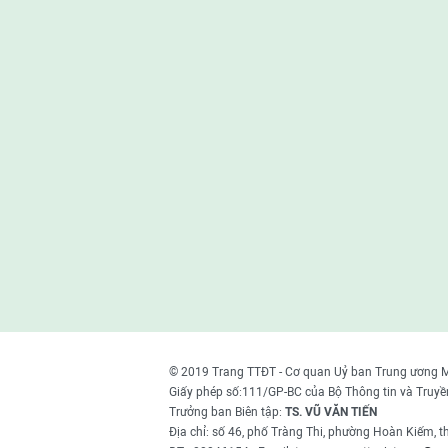
© 2019 Trang TTĐT - Cơ quan Uỷ ban Trung ương 
Giấy phép số:111/GP-BC của Bộ Thông tin và Truyề
Trưởng ban Biên tập:
TS. VŨ VĂN TIẾN
Địa chỉ: số 46, phố Tràng Thi, phường Hoàn Kiếm, 