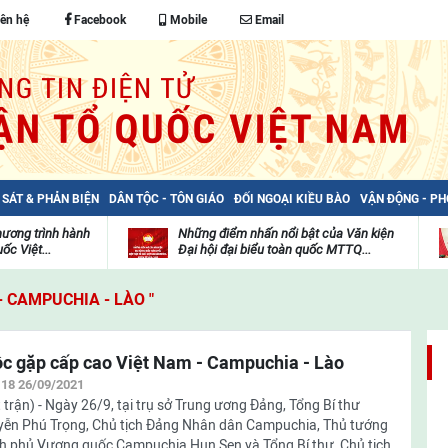
iên hệ
Facebook
Mobile
Email
 SÁT & PHẢN BIỆN
DÂN TỘC - TÔN GIÁO
ĐỐI NGOẠI KIỀU BÀO
VẬN ĐỘNG - P
hương trình hành
Những điểm nhấn nổi bật của Văn kiện
ốc Việt...
Đại hội đại biểu toàn quốc MTTQ...
Thư
H
viện
đ
- CAMPUCHIA - LÀO "
video
c
m
t
c gặp cấp cao Việt Nam - Campuchia - Lào
:18 26/09/2021
 trận) - Ngày 26/9, tại trụ sở Trung ương Đảng, Tổng Bí thư
ễn Phú Trọng, Chủ tịch Đảng Nhân dân Campuchia, Thủ tướng
h phủ Vương quốc Campuchia Hun Sen và Tổng Bí thư, Chủ tịch