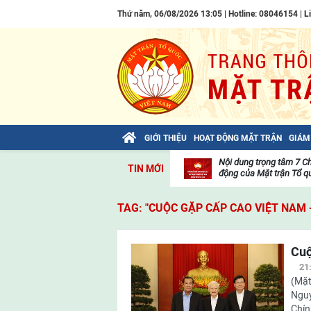
Thứ năm, 06/08/2026 13:05 | Hotline: 08046154 |
L
GIỚI THIỆU
HOẠT ĐỘNG MẶT TRẬN
GIÁM
Bài viết của Tổng Bí thư Tô Lâm: TIẾN
Nội dung trọng tâm 7 C
TIN MỚI
LÊN! TOÀN THẮNG ẮT VỀ TA!
động của Mặt trận Tổ qu
Thư
viện
TAG: "CUỘC GẶP CẤP CAO VIỆT NAM 
video
Cuộ
21
(Mặt
Nguy
Chín