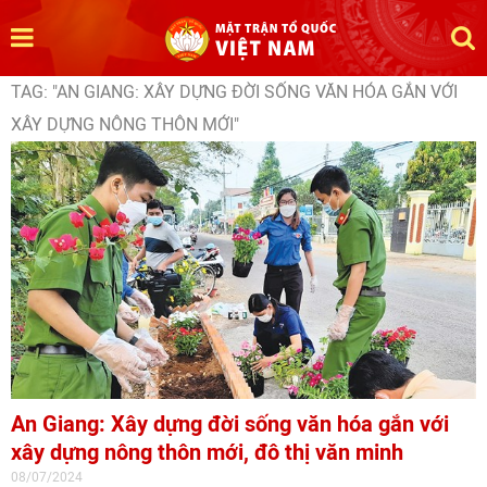
TAG: "AN GIANG: XÂY DỰNG ĐỜI SỐNG VĂN HÓA GẮN VỚI
XÂY DỰNG NÔNG THÔN MỚI"
An Giang: Xây dựng đời sống văn hóa gắn với
xây dựng nông thôn mới, đô thị văn minh
08/07/2024