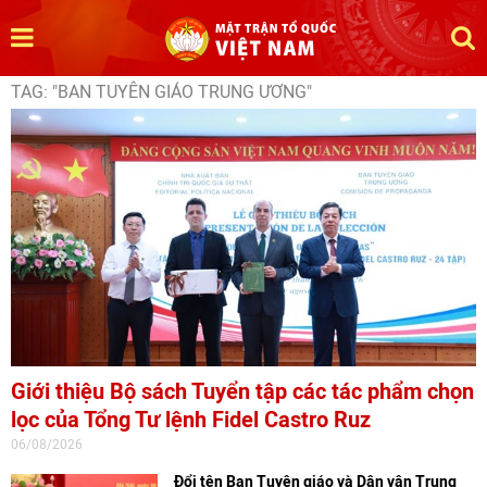
TAG: "BAN TUYÊN GIÁO TRUNG ƯƠNG"
Giới thiệu Bộ sách Tuyển tập các tác phẩm chọn
lọc của Tổng Tư lệnh Fidel Castro Ruz
06/08/2026
Đổi tên Ban Tuyên giáo và Dân vận Trung