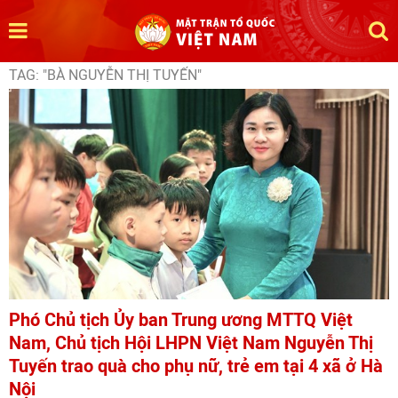
TAG: "BÀ NGUYỄN THỊ TUYẾN"
Phó Chủ tịch Ủy ban Trung ương MTTQ Việt
Nam, Chủ tịch Hội LHPN Việt Nam Nguyễn Thị
Tuyến trao quà cho phụ nữ, trẻ em tại 4 xã ở Hà
Nội