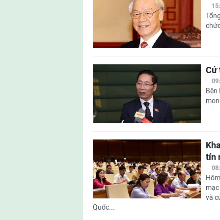
15
Tổng
chức
Cử 
09
Bên 
mong
Kha
tín
08
Hôm 
mạc 
và c
Quốc...