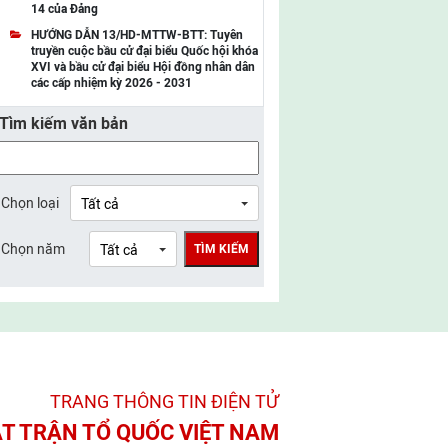
14 của Đảng
UBMTTQ Việt Nam tỉnh Điện Biên
HƯỚNG DẪN 13/HD-MTTW-BTT: Tuyên
truyền cuộc bầu cử đại biểu Quốc hội khóa
UBMTTQ Việt Nam tỉnh Sơn La
XVI và bầu cử đại biểu Hội đồng nhân dân
các cấp nhiệm kỳ 2026 - 2031
UBMTTQ Việt Nam tỉnh Thanh Hóa
Tìm kiếm văn bản
UBMTTQ Việt Nam tỉnh Nghệ An
UBMTTQ Việt Nam tỉnh Hà Tĩnh
UBMTTQ Việt Nam tỉnh Tuyên Quang
Chọn loại
UBMTTQ Việt Nam tỉnh Lào Cai
Chọn năm
TÌM KIẾM
UBMTTQ Việt Nam tỉnh Thái Nguyên
UBMTTQ Việt Nam tỉnh Phú Thọ
UBMTTQ Việt Nam tỉnh Bắc Ninh
UBMTTQ Việt Nam tỉnh Hưng Yên
TRANG THÔNG TIN ĐIỆN TỬ­
UBMTTQ Việt Nam tỉnh Ninh Bình
T TRẬN TỔ QUỐC VIỆT NAM
UBMTTQ Việt Nam tỉnh Quảng Trị