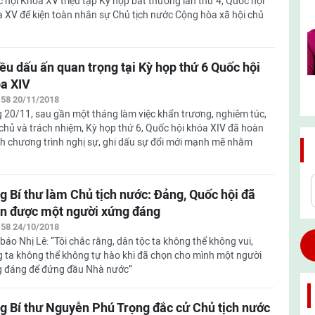
 hội Khóa XV triệu tập Kỳ họp bất thường lần thứ 4, Quốc hội
 XV để kiện toàn nhân sự Chủ tịch nước Cộng hòa xã hội chủ
ều dấu ấn quan trọng tại Kỳ họp thứ 6 Quốc hội
a XIV
:58 20/11/2018
 20/11, sau gần một tháng làm việc khẩn trương, nghiêm túc,
chủ và trách nhiệm, Kỳ họp thứ 6, Quốc hội khóa XIV đã hoàn
h chương trình nghị sự, ghi dấu sự đổi mới mạnh mẽ nhằm
g Bí thư làm Chủ tịch nước: Đảng, Quốc hội đã
n được một người xứng đáng
:58 24/10/2018
báo Nhị Lê: “Tôi chắc rằng, dân tộc ta không thể không vui,
 ta không thể không tự hào khi đã chọn cho mình một người
 đáng để đứng đầu Nhà nước”
g Bí thư Nguyễn Phú Trọng đắc cử Chủ tịch nước