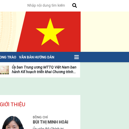
HONG TRÀO
VĂN BẢN HƯỚNG DẪN
Ủy ban Trung ương MTTQ Việt Nam ban
Toàn văn NGHỊ QU
hành Kế hoạch triển khai Chương trình...
toàn quốc Mặt trậ
oạt
Hoạt
ộng
động
ủa
của
ặt
mặt
rận
trận
GIỚI THIỆU
ĐỒNG CHÍ
BÙI THỊ MINH HOÀI
Ủy viên Bộ Chính trị,