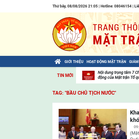
Thứ bảy, 08/08/2026 21:05 | Hotline: 08046154 |
Li
GIỚI THIỆU
HOẠT ĐỘNG MẶT TRẬN
GIÁM
Bài viết của Tổng Bí thư Tô Lâm: TIẾN
Nội dung trọng tâm 7 C
TIN MỚI
LÊN! TOÀN THẮNG ẮT VỀ TA!
động của Mặt trận Tổ qu
Thư
viện
TAG: "BẦU CHỦ TỊCH NƯỚC"
video
Kha
khó
09
(Mặt