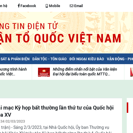
ên hệ
Facebook
Mobile
Email
 SÁT & PHẢN BIỆN
DÂN TỘC - TÔN GIÁO
ĐỐI NGOẠI KIỀU BÀO
VẬN ĐỘNG - P
hương trình hành
Những điểm nhấn nổi bật của Văn kiện
ốc Việt...
Đại hội đại biểu toàn quốc MTTQ...
Thư
H
viện
đ
video
c
m
t
i mạc Kỳ họp bất thường lần thứ tư của Quốc hội
a XV
:34 02/03/2023
 trận) - Sáng 2/3/2023, tại Nhà Quốc hội, Ủy ban Thường vụ