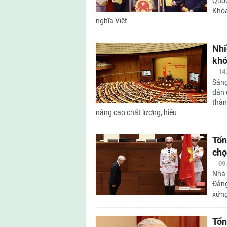
Quốc
Khóa
nghĩa Việt...
Nhi
khó
14
Sáng
dân 
thàn
nâng cao chất lượng, hiệu...
Tổn
chọ
09
Nhà 
Đảng
xứng
Tổn