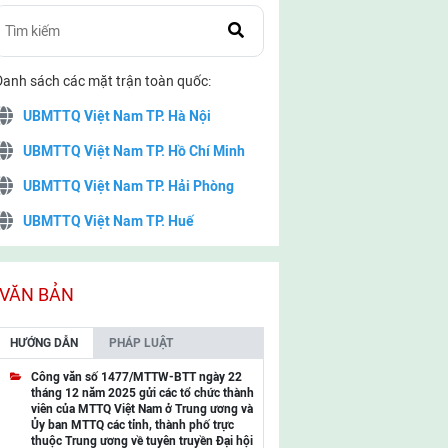
Danh sách các mặt trận toàn quốc:
UBMTTQ Việt Nam TP. Hà Nội
UBMTTQ Việt Nam TP. Hồ Chí Minh
UBMTTQ Việt Nam TP. Hải Phòng
UBMTTQ Việt Nam TP. Huế
UBMTTQ Việt Nam TP. Đà Nẵng
UBMTTQ Việt Nam TP. Cần Thơ
VĂN BẢN
UBMTTQ Việt Nam tỉnh Quảng Ninh
HƯỚNG DẪN
PHÁP LUẬT
UBMTTQ Việt Nam tỉnh Cao Bằng
Công văn số 1477/MTTW-BTT ngày 22
tháng 12 năm 2025 gửi các tổ chức thành
UBMTTQ Việt Nam tỉnh Lạng Sơn
viên của MTTQ Việt Nam ở Trung ương và
Ủy ban MTTQ các tỉnh, thành phố trực
UBMTTQ Việt Nam tỉnh Lai Châu
thuộc Trung ương về tuyên truyền Đại hội