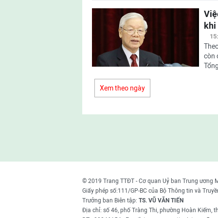
Việ
khi
15
Theo
còn 
Tổng
Xem theo ngày
© 2019 Trang TTĐT - Cơ quan Uỷ ban Trung ương 
Giấy phép số:111/GP-BC của Bộ Thông tin và Truyề
Trưởng ban Biên tập:
TS. VŨ VĂN TIẾN
Địa chỉ: số 46, phố Tràng Thi, phường Hoàn Kiếm, 