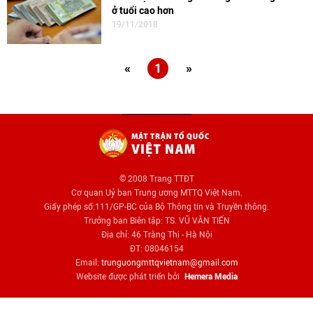
ở tuổi cao hơn
19/11/2018
«
1
»
© 2008 Trang TTĐT
Cơ quan Uỷ ban Trung ương MTTQ Việt Nam.
Giấy phép số:111/GP-BC của Bộ Thông tin và Truyền thông.
Trưởng ban Biên tập: TS. VŨ VĂN TIẾN
Địa chỉ: 46 Tràng Thi - Hà Nội
ĐT: 08046154
Email:
trunguongmttqvietnam@gmail.com
Website được phát triển bởi
Hemera Media